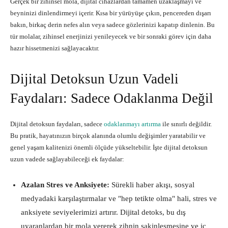
Gerçek bir zihinsel mola, dijital cihazlardan tamamen uzaklaşmayı ve
beyninizi dinlendirmeyi içerir. Kısa bir yürüyüşe çıkın, pencereden dışarı
bakın, birkaç derin nefes alın veya sadece gözlerinizi kapatıp dinlenin. Bu
tür molalar, zihinsel enerjinizi yenileyecek ve bir sonraki görev için daha
hazır hissetmenizi sağlayacaktır.
Dijital Detoksun Uzun Vadeli
Faydaları: Sadece Odaklanma Değil
Dijital detoksun faydaları, sadece
odaklanmayı artırma
ile sınırlı değildir.
Bu pratik, hayatınızın birçok alanında olumlu değişimler yaratabilir ve
genel yaşam kalitenizi önemli ölçüde yükseltebilir. İşte dijital detoksun
uzun vadede sağlayabileceği ek faydalar:
Azalan Stres ve Anksiyete:
Sürekli haber akışı, sosyal
medyadaki karşılaştırmalar ve "hep tetikte olma" hali, stres ve
anksiyete seviyelerimizi artırır. Dijital detoks, bu dış
uyaranlardan bir mola vererek zihnin sakinleşmesine ve iç