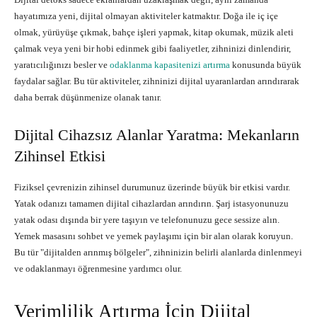
hayatımıza yeni, dijital olmayan aktiviteler katmaktır. Doğa ile iç içe
olmak, yürüyüşe çıkmak, bahçe işleri yapmak, kitap okumak, müzik aleti
çalmak veya yeni bir hobi edinmek gibi faaliyetler, zihninizi dinlendirir,
yaratıcılığınızı besler ve
odaklanma kapasitenizi artırma
konusunda büyük
faydalar sağlar. Bu tür aktiviteler, zihninizi dijital uyaranlardan arındırarak
daha berrak düşünmenize olanak tanır.
Dijital Cihazsız Alanlar Yaratma: Mekanların
Zihinsel Etkisi
Fiziksel çevrenizin zihinsel durumunuz üzerinde büyük bir etkisi vardır.
Yatak odanızı tamamen dijital cihazlardan arındırın. Şarj istasyonunuzu
yatak odası dışında bir yere taşıyın ve telefonunuzu gece sessize alın.
Yemek masasını sohbet ve yemek paylaşımı için bir alan olarak koruyun.
Bu tür "dijitalden arınmış bölgeler", zihninizin belirli alanlarda dinlenmeyi
ve odaklanmayı öğrenmesine yardımcı olur.
Verimlilik Artırma İçin Dijital