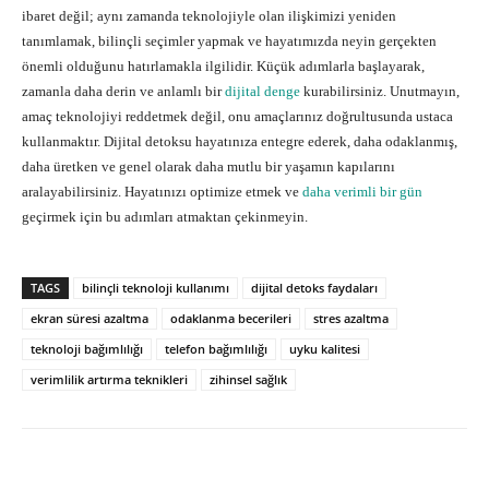
ibaret değil; aynı zamanda teknolojiyle olan ilişkimizi yeniden
tanımlamak, bilinçli seçimler yapmak ve hayatımızda neyin gerçekten
önemli olduğunu hatırlamakla ilgilidir. Küçük adımlarla başlayarak,
zamanla daha derin ve anlamlı bir
dijital denge
kurabilirsiniz. Unutmayın,
amaç teknolojiyi reddetmek değil, onu amaçlarınız doğrultusunda ustaca
kullanmaktır. Dijital detoksu hayatınıza entegre ederek, daha odaklanmış,
daha üretken ve genel olarak daha mutlu bir yaşamın kapılarını
aralayabilirsiniz. Hayatınızı optimize etmek ve
daha verimli bir gün
geçirmek için bu adımları atmaktan çekinmeyin.
TAGS
bilinçli teknoloji kullanımı
dijital detoks faydaları
ekran süresi azaltma
odaklanma becerileri
stres azaltma
teknoloji bağımlılığı
telefon bağımlılığı
uyku kalitesi
verimlilik artırma teknikleri
zihinsel sağlık
Facebook
X
Pinterest
What