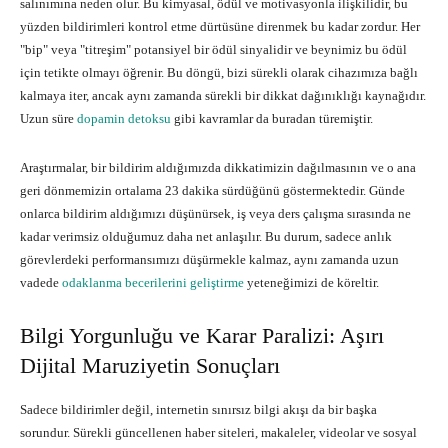
salınımına neden olur. Bu kimyasal, ödül ve motivasyonla ilişkilidir, bu
yüzden bildirimleri kontrol etme dürtüsüne direnmek bu kadar zordur. Her
"bip" veya "titreşim" potansiyel bir ödül sinyalidir ve beynimiz bu ödül
için tetikte olmayı öğrenir. Bu döngü, bizi sürekli olarak cihazımıza bağlı
kalmaya iter, ancak aynı zamanda sürekli bir dikkat dağınıklığı kaynağıdır.
Uzun süre
dopamin detoksu
gibi kavramlar da buradan türemiştir.
Araştırmalar, bir bildirim aldığımızda dikkatimizin dağılmasının ve o ana
geri dönmemizin ortalama 23 dakika sürdüğünü göstermektedir. Günde
onlarca bildirim aldığımızı düşünürsek, iş veya ders çalışma sırasında ne
kadar verimsiz olduğumuz daha net anlaşılır. Bu durum, sadece anlık
görevlerdeki performansımızı düşürmekle kalmaz, aynı zamanda uzun
vadede
odaklanma becerilerini geliştirme
yeteneğimizi de köreltir.
Bilgi Yorgunluğu ve Karar Paralizi: Aşırı
Dijital Maruziyetin Sonuçları
Sadece bildirimler değil, internetin sınırsız bilgi akışı da bir başka
sorundur. Sürekli güncellenen haber siteleri, makaleler, videolar ve sosyal