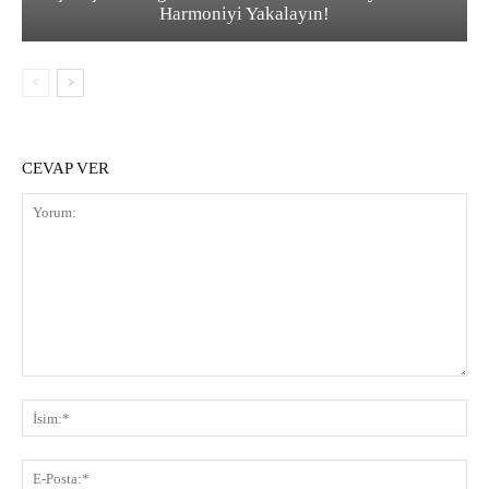
Harmoniyi Yakalayın!
CEVAP VER
Yorum:
İsi
E-