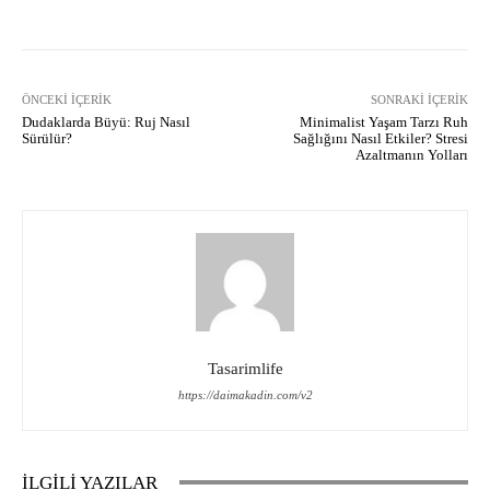
ÖNCEKI İÇERIK
SONRAKI İÇERIK
Dudaklarda Büyü: Ruj Nasıl
Minimalist Yaşam Tarzı Ruh
Sürülür?
Sağlığını Nasıl Etkiler? Stresi
Azaltmanın Yolları
Tasarimlife
https://daimakadin.com/v2
İLGİLİ YAZILAR