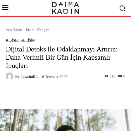
Ana Sayfa
Kişisel Gelişim
KIŞISEL GELIŞIM
Dijital Detoks ile Odaklanmayı Artırın:
Daha Verimli Bir Gün İçin Kapsamlı
İpuçları
By
Tasarimlife
110
0
6 Temmuz 2026
Facebook
X
Pinterest
What