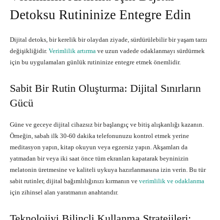
Detoksu Rutininize Entegre Edin
Dijital detoks, bir kerelik bir olaydan ziyade, sürdürülebilir bir yaşam tarzı
değişikliğidir.
Verimlilik artırma
ve uzun vadede odaklanmayı sürdürmek
için bu uygulamaları günlük rutininize entegre etmek önemlidir.
Sabit Bir Rutin Oluşturma: Dijital Sınırların
Gücü
Güne ve geceye dijital cihazsız bir başlangıç ve bitiş alışkanlığı kazanın.
Örneğin, sabah ilk 30-60 dakika telefonunuzu kontrol etmek yerine
meditasyon yapın, kitap okuyun veya egzersiz yapın. Akşamları da
yatmadan bir veya iki saat önce tüm ekranları kapatarak beyninizin
melatonin üretmesine ve kaliteli uykuya hazırlanmasına izin verin. Bu tür
sabit rutinler, dijital bağımlılığınızı kırmanın ve
verimlilik ve odaklanma
için zihinsel alan yaratmanın anahtarıdır.
Teknolojiyi Bilinçli Kullanma Stratejileri: