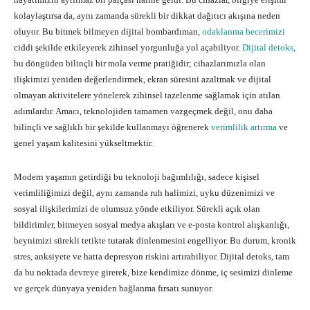
kolaylaştırsa da, aynı zamanda sürekli bir dikkat dağıtıcı akışına neden
oluyor. Bu bitmek bilmeyen dijital bombardıman,
odaklanma becerimizi
ciddi şekilde etkileyerek zihinsel yorgunluğa yol açabiliyor.
Dijital detoks
,
bu döngüden bilinçli bir mola verme pratiğidir; cihazlarımızla olan
ilişkimizi yeniden değerlendirmek, ekran süresini azaltmak ve dijital
olmayan aktivitelere yönelerek zihinsel tazelenme sağlamak için atılan
adımlardır. Amacı, teknolojiden tamamen vazgeçmek değil, onu daha
bilinçli ve sağlıklı bir şekilde kullanmayı öğrenerek
verimlilik artırma
ve
genel yaşam kalitesini yükseltmektir.
Modern yaşamın getirdiği bu teknoloji bağımlılığı, sadece kişisel
verimliliğimizi değil, aynı zamanda ruh halimizi, uyku düzenimizi ve
sosyal ilişkilerimizi de olumsuz yönde etkiliyor. Sürekli açık olan
bildirimler, bitmeyen sosyal medya akışları ve e-posta kontrol alışkanlığı,
beynimizi sürekli tetikte tutarak dinlenmesini engelliyor. Bu durum, kronik
stres, anksiyete ve hatta depresyon riskini artırabiliyor. Dijital detoks, tam
da bu noktada devreye girerek, bize kendimize dönme, iç sesimizi dinleme
ve gerçek dünyaya yeniden bağlanma fırsatı sunuyor.