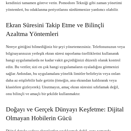
kendinizi tamamen göreve verin. Pomodoro Tekniği gibi zaman yönetimi
yöntemleri, bu odaklanma periyotlarını sürdürmenize yardımcı olabilir.
Ekran Süresini Takip Etme ve Bilinçli
Azaltma Yöntemleri
Nereye gittiğini bilmediğiniz bir şeyi yönetemezsiniz. Telefonunuzun veya
bilgisayarınızın yerleşik ekran süresi raporlama özelliklerini kullanarak
hangi uygulamalarda ne kadar vakit geçirdiğinizi düzenli olarak kontrol
edin. Bu veriler, sizi en çok hangi uygulamaların oyaladığını görmenizi
sağlar. Ardından, bu uygulamalara yönelik limitler belirleyin veya onları
daha az erişilebilir hale getirin (örneğin, ana ekrandan kaldırarak veya
klasörlere gizleyerek). Unutmayın, amaç ekran süresini sıfırlamak değil,
onu bilinçli ve amaçlı bir şekilde kullanmaktır.
Doğayı ve Gerçek Dünyayı Keşfetme: Dijital
Olmayan Hobilerin Gücü
Dijital detoks sadece ekranlardan uzaklaşmak değil, aynı zamanda