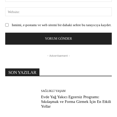
Pos
Web
Ismimi, e-postamı ve web sitemi bir dahaki sefere bu tarayıcıya kaydet.
- Advertisement -
SON YAZILAR
SAĞLIKLI YAŞAM
Evde Yağ Yakıcı Egzersiz Programı:
Sıkılaşmak ve Forma Girmek İçin En Etkili
Yollar