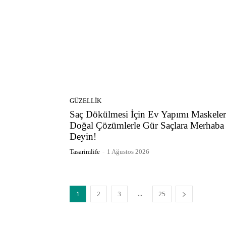
GÜZELLIK
Saç Dökülmesi İçin Ev Yapımı Maskeler
Doğal Çözümlerle Gür Saçlara Merhaba
Deyin!
Tasarimlife
-
1 Ağustos 2026
...
1
2
3
25