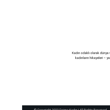
Kadın odaklı olarak dünya ve
kadınların hikayeleri – ya
© Copyright 2023 Daima Kadın | All Rights Reserved