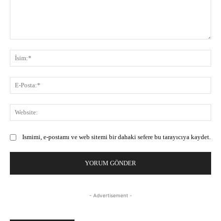
Yorum:
İsi
E-
Pos
Web
Ismimi, e-postamı ve web sitemi bir dahaki sefere bu tarayıcıya kaydet.
- Advertisement -