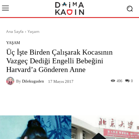
Ana Sayfa
Yaşam
YAŞAM
Üç İşte Birden Çalışarak Kocasının
Vazgeç Dediği Engelli Bebeğini
Harvard’a Gönderen Anne
By
Dilekuguden
496
0
17 Mayıs 2017
Facebook
X
Pinterest
What