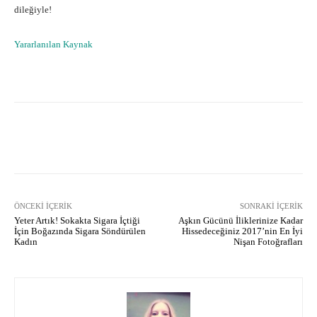
dileğiyle!
Yararlanılan Kaynak
Facebook
X
Pinterest
What
ÖNCEKI İÇERIK
SONRAKI İÇERIK
Yeter Artık! Sokakta Sigara İçtiği
Aşkın Gücünü İliklerinize Kadar
İçin Boğazında Sigara Söndürülen
Hissedeceğiniz 2017’nin En İyi
Kadın
Nişan Fotoğrafları