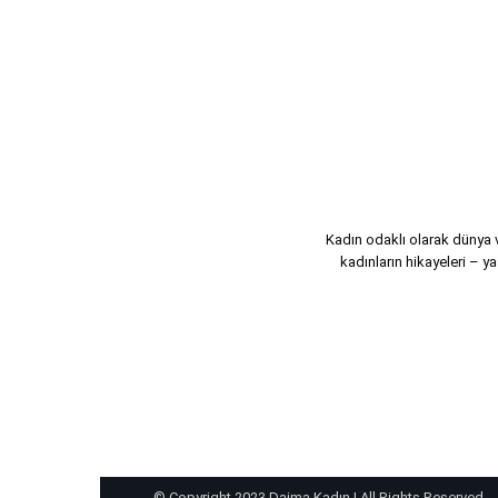
Kadın odaklı olarak dünya ve
kadınların hikayeleri – ya
© Copyright 2023 Daima Kadın | All Rights Reserved