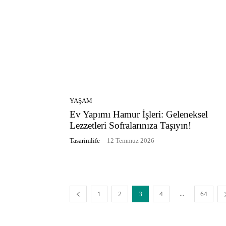
YAŞAM
Ev Yapımı Hamur İşleri: Geleneksel
Lezzetleri Sofralarınıza Taşıyın!
Tasarimlife
-
12 Temmuz 2026
...
1
2
3
4
64