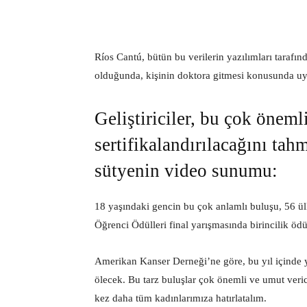
Ríos Cantú, bütün bu verilerin yazılımları tarafı
olduğunda, kişinin doktora gitmesi konusunda uya
Geliştiriciler, bu çok öneml
sertifikalandırılacağını tahm
sütyenin video sunumu:
18 yaşındaki gencin bu çok anlamlı buluşu, 56 ülk
Öğrenci Ödülleri final yarışmasında birincilik öd
Amerikan Kanser Derneği’ne göre, bu yıl içinde
ölecek. Bu tarz buluşlar çok önemli ve umut veri
kez daha tüm kadınlarımıza hatırlatalım.