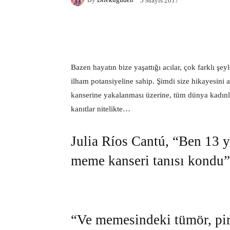
5 Mayıs 2017
Facebook
X
Pintere
Bazen hayatın bize yaşattığı acılar, çok farklı şe
ilham potansiyeline sahip. Şimdi size hikayesin
kanserine yakalanması üzerine, tüm dünya kadınla
kanıtlar nitelikte…
Julia Ríos Cantú, “Ben 13 
meme kanseri tanısı kondu”
“Ve memesindeki tümör, pir