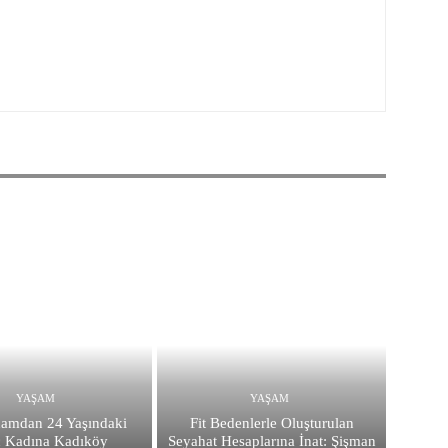
YAŞAM
YAŞAM
damdan 24 Yaşındaki
Fit Bedenlerle Oluşturulan
 Kadına Kadıköy
Seyahat Hesaplarına İnat: Şişman