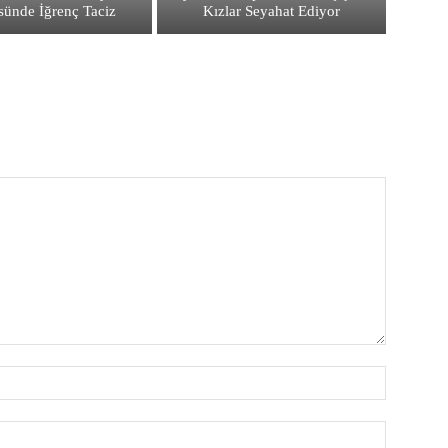
sünde İğrenç Taciz
Kızlar Seyahat Ediyor
İsim:*
E-