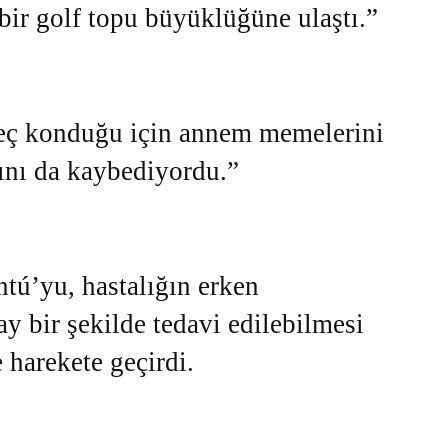
 bir golf topu büyüklüğüne ulaştı.”
geç konduğu için annem memelerini
ını da kaybediyordu.”
ntú’yu, hastalığın erken
lay bir şekilde tedavi edilebilmesi
 harekete geçirdi.