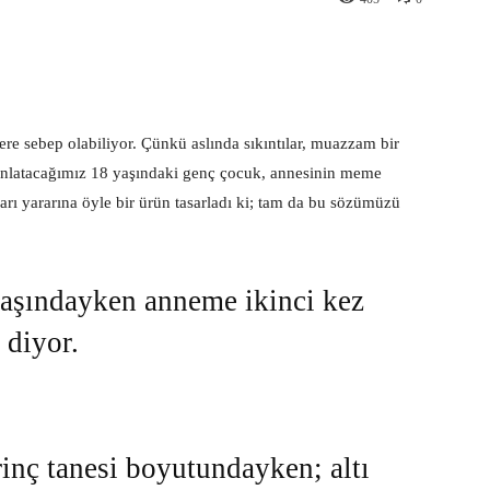
st
WhatsApp
ylere sebep olabiliyor. Çünkü aslında sıkıntılar, muazzam bir
i anlatacağımız 18 yaşındaki genç çocuk, annesinin meme
rı yararına öyle bir ürün tasarladı ki; tam da bu sözümüzü
yaşındayken anneme ikinci kez
 diyor.
inç tanesi boyutundayken; altı