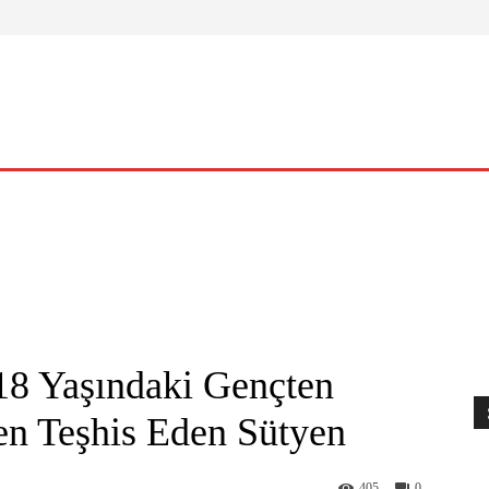
ELLIK
YAŞAM
O KADIN
NASIL?
KÜLTÜR – SANAT
18 Yaşındaki Gençten
n Teşhis Eden Sütyen
405
0