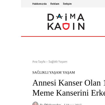
Hakkımızda
Reklam
İletişim
ANA SAYFA
SAĞLIKLI YAŞAM
GÜZ
Ana Sayfa
Sağlıklı Yaşam
SAĞLIKLI YAŞAM
YAŞAM
Annesi Kanser Olan 
Meme Kanserini Erke
By
Dilekuguden