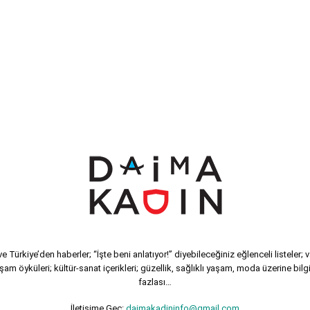
 Türkiye’den haberler; “İşte beni anlatıyor!” diyebileceğiniz eğlenceli listeler; 
şam öyküleri; kültür-sanat içerikleri; güzellik, sağlıklı yaşam, moda üzerine bilgi
fazlası…
İletişime Geç:
daimakadininfo@gmail.com