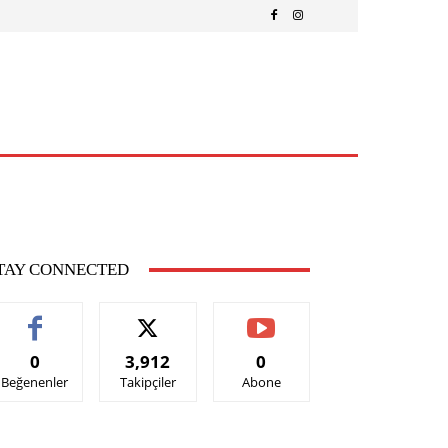
MODA
ANNE – ÇOCUK
ASTROLOJI
TEKNOLOJI
DAH
TAY CONNECTED
0
3,912
0
Beğenenler
Takipçiler
Abone