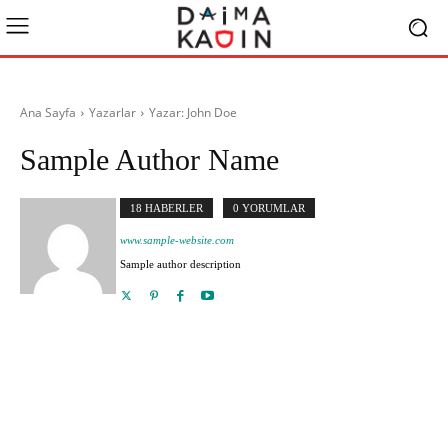
Ana Sayfa
Yazarlar
Yazar: John Doe
Sample Author Name
18 HABERLER
0 YORUMLAR
www.sample-website.com
Sample author description