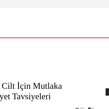
ELLIK
YAŞAM
O KADIN
NASIL?
KÜLTÜR – SANAT
 Cilt İçin Mutlaka
et Tavsiyeleri
415
0