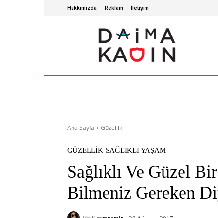
Hakkımızda
Reklam
İletişim
ANA SAYFA
SAĞLIKLI YAŞAM
GÜZ
Ana Sayfa
Güzellik
GÜZELLIK
SAĞLIKLI YAŞAM
Sağlıklı Ve Güzel Bir
Bilmeniz Gereken Diy
By
Kayrapamir