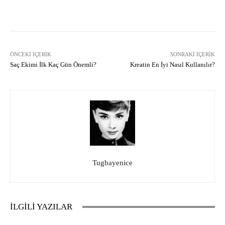
Facebook
X
Pinterest
What
ÖNCEKI İÇERIK
SONRAKI İÇERIK
Saç Ekimi İlk Kaç Gün Önemli?
Kreatin En İyi Nasıl Kullanılır?
Tugbayenice
İLGİLİ YAZILAR