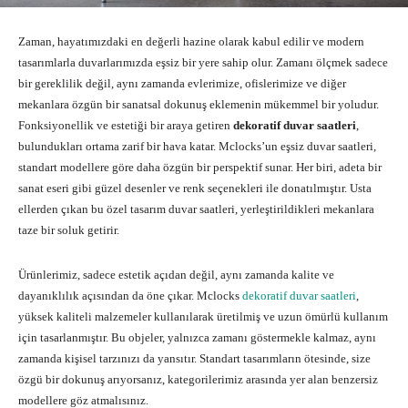
Zaman, hayatımızdaki en değerli hazine olarak kabul edilir ve modern
tasarımlarla duvarlarımızda eşsiz bir yere sahip olur. Zamanı ölçmek sadece
bir gereklilik değil, aynı zamanda evlerimize, ofislerimize ve diğer
mekanlara özgün bir sanatsal dokunuş eklemenin mükemmel bir yoludur.
Fonksiyonellik ve estetiği bir araya getiren
dekoratif duvar saatleri
,
bulundukları ortama zarif bir hava katar. Mclocks’un eşsiz duvar saatleri,
standart modellere göre daha özgün bir perspektif sunar. Her biri, adeta bir
sanat eseri gibi güzel desenler ve renk seçenekleri ile donatılmıştır. Usta
ellerden çıkan bu özel tasarım duvar saatleri, yerleştirildikleri mekanlara
taze bir soluk getirir.
Ürünlerimiz, sadece estetik açıdan değil, aynı zamanda kalite ve
dayanıklılık açısından da öne çıkar. Mclocks
dekoratif duvar saatleri
,
yüksek kaliteli malzemeler kullanılarak üretilmiş ve uzun ömürlü kullanım
için tasarlanmıştır. Bu objeler, yalnızca zamanı göstermekle kalmaz, aynı
zamanda kişisel tarzınızı da yansıtır. Standart tasarımların ötesinde, size
özgü bir dokunuş arıyorsanız, kategorilerimiz arasında yer alan benzersiz
modellere göz atmalısınız.