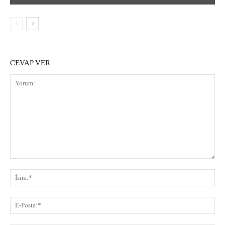
CEVAP VER
Yorum:
İsi
E-
Pos