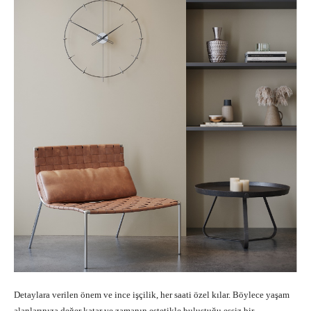
Detaylara verilen önem ve ince işçilik, her saati özel kılar. Böylece yaşam
alanlarınıza değer katar ve zamanın estetikle buluştuğu eşsiz bir