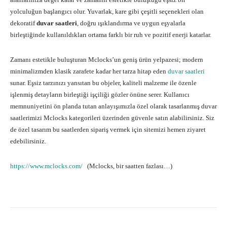
yolculuğun başlangıcı olur. Yuvarlak, kare gibi çeşitli seçenekleri olan
dekoratif
duvar saatleri
, doğru ışıklandırma ve uygun eşyalarla
birleştiğinde kullanıldıkları ortama farklı bir ruh ve pozitif enerji katarlar.
Zamanı estetikle buluşturan Mclocks’un geniş ürün yelpazesi; modern
minimalizmden klasik zarafete kadar her tarza hitap eden
duvar saatleri
sunar. Eşsiz tarzınızı yansıtan bu objeler, kaliteli malzeme ile özenle
işlenmiş detayların birleştiği işçiliği gözler önüne serer. Kullanıcı
memnuniyetini ön planda tutan anlayışımızla özel olarak tasarlanmış duvar
saatlerimizi Mclocks kategorileri üzerinden güvenle satın alabilirsiniz. Siz
de özel tasarım bu saatlerden sipariş vermek için sitemizi hemen ziyaret
edebilirsiniz.
https://www.mclocks.com/
(Mclocks, bir saatten fazlası…)