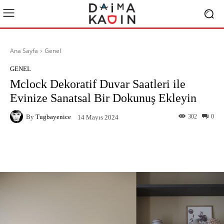
Ana Sayfa
Genel
GENEL
Mclock Dekoratif Duvar Saatleri ile
Evinize Sanatsal Bir Dokunuş Ekleyin
By
Tugbayenice
302
0
14 Mayıs 2024
Facebook
X
Pinterest
What