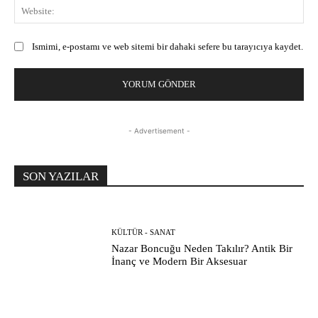
Web
Ismimi, e-postamı ve web sitemi bir dahaki sefere bu tarayıcıya kaydet.
- Advertisement -
SON YAZILAR
KÜLTÜR - SANAT
Nazar Boncuğu Neden Takılır? Antik Bir
İnanç ve Modern Bir Aksesuar