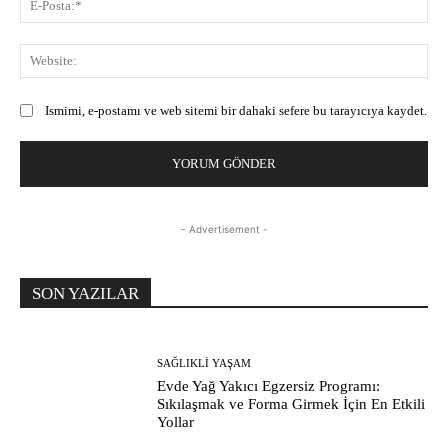
Pos
Web
Ismimi, e-postamı ve web sitemi bir dahaki sefere bu tarayıcıya kaydet.
- Advertisement -
SON YAZILAR
SAĞLIKLI YAŞAM
Evde Yağ Yakıcı Egzersiz Programı:
Sıkılaşmak ve Forma Girmek İçin En Etkili
Yollar