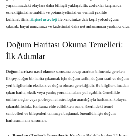
yaşamımızdaki olaylara daha bilinçli yaklaşabilir, zorluklar karşısında
esnekliğimizi artırabilir ve potansiyelimizi en verimli şekilde
kullanabiliriz.
Kişisel astroloji
ile kendimize dair keşif yolculuğuna
çıkmak, hayat amacımızı ve kaderimizi daha net anlamamıza yardımcı olur.
Doğum Haritası Okuma Temelleri:
İlk Adımlar
Doğum haritası nasıl okunur
sorusuna cevap ararken bilmemiz gereken
ilk şey, doğru bir harita çıkarmak için doğum tarihi, doğum saati ve doğum
yeri bilgilerinin eksiksiz ve doğru olması gerektiğidir. Bu bilgiler olmadan
çıkan harita, eksik veya yanlış yorumlamalara yol açabilir. Genellikle
online araçlar veya profesyonel astrologlar aracılığıyla haritanızı kolayca
çıkarabilirsiniz. Haritanız elde edildikten sonra, üzerindeki temel
sembolleri ve bileşenleri tanımaya başlamak önemlidir. İşte doğum
haritasının ana unsurları:
Burçlar (Zodyak İşaretleri):
Koç’tan Balık’a kadar 12 burç,