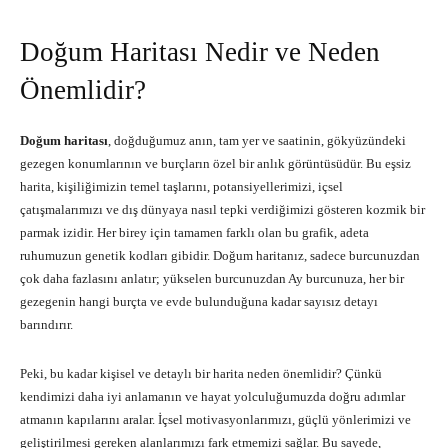
Doğum Haritası Nedir ve Neden
Önemlidir?
Doğum haritası
, doğduğumuz anın, tam yer ve saatinin, gökyüzündeki
gezegen konumlarının ve burçların özel bir anlık görüntüsüdür. Bu eşsiz
harita, kişiliğimizin temel taşlarını, potansiyellerimizi, içsel
çatışmalarımızı ve dış dünyaya nasıl tepki verdiğimizi gösteren kozmik bir
parmak izidir. Her birey için tamamen farklı olan bu grafik, adeta
ruhumuzun genetik kodları gibidir. Doğum haritanız, sadece burcunuzdan
çok daha fazlasını anlatır; yükselen burcunuzdan Ay burcunuza, her bir
gezegenin hangi burçta ve evde bulunduğuna kadar sayısız detayı
barındırır.
Peki, bu kadar kişisel ve detaylı bir harita neden önemlidir? Çünkü
kendimizi daha iyi anlamanın ve hayat yolculuğumuzda doğru adımlar
atmanın kapılarını aralar. İçsel motivasyonlarımızı, güçlü yönlerimizi ve
geliştirilmesi gereken alanlarımızı fark etmemizi sağlar. Bu sayede,