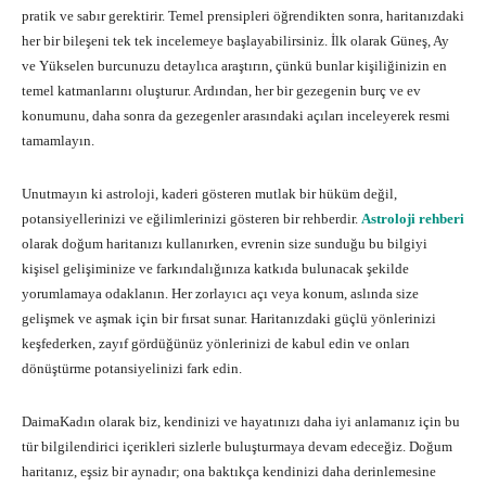
pratik ve sabır gerektirir. Temel prensipleri öğrendikten sonra, haritanızdaki
her bir bileşeni tek tek incelemeye başlayabilirsiniz. İlk olarak Güneş, Ay
ve Yükselen burcunuzu detaylıca araştırın, çünkü bunlar kişiliğinizin en
temel katmanlarını oluşturur. Ardından, her bir gezegenin burç ve ev
konumunu, daha sonra da gezegenler arasındaki açıları inceleyerek resmi
tamamlayın.
Unutmayın ki astroloji, kaderi gösteren mutlak bir hüküm değil,
potansiyellerinizi ve eğilimlerinizi gösteren bir rehberdir.
Astroloji rehberi
olarak doğum haritanızı kullanırken, evrenin size sunduğu bu bilgiyi
kişisel gelişiminize ve farkındalığınıza katkıda bulunacak şekilde
yorumlamaya odaklanın. Her zorlayıcı açı veya konum, aslında size
gelişmek ve aşmak için bir fırsat sunar. Haritanızdaki güçlü yönlerinizi
keşfederken, zayıf gördüğünüz yönlerinizi de kabul edin ve onları
dönüştürme potansiyelinizi fark edin.
DaimaKadın olarak biz, kendinizi ve hayatınızı daha iyi anlamanız için bu
tür bilgilendirici içerikleri sizlerle buluşturmaya devam edeceğiz. Doğum
haritanız, eşsiz bir aynadır; ona baktıkça kendinizi daha derinlemesine