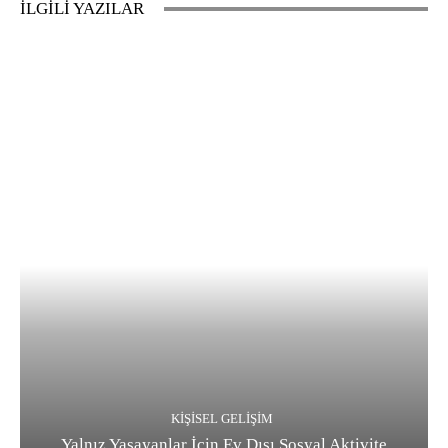
İLGİLİ YAZILAR
KIŞISEL GELIŞIM
Yalnız Yaşayanlar İçin Ev Dışı Sosyal Aktivite