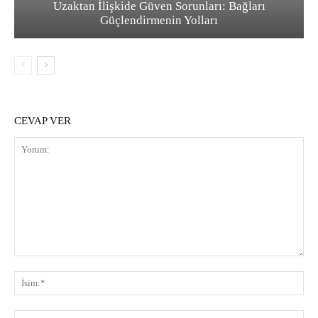
Uzaktan İlişkide Güven Sorunları: Bağları
Güçlendirmenin Yolları
CEVAP VER
Yorum:
İsi
E-