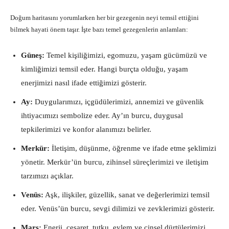
Doğum haritasını yorumlarken her bir gezegenin neyi temsil ettiğini
bilmek hayati önem taşır. İşte bazı temel gezegenlerin anlamları:
Güneş:
Temel kişiliğimizi, egomuzu, yaşam gücümüzü ve
kimliğimizi temsil eder. Hangi burçta olduğu, yaşam
enerjimizi nasıl ifade ettiğimizi gösterir.
Ay:
Duygularımızı, içgüdülerimizi, annemizi ve güvenlik
ihtiyacımızı sembolize eder. Ay’ın burcu, duygusal
tepkilerimizi ve konfor alanımızı belirler.
Merkür:
İletişim, düşünme, öğrenme ve ifade etme şeklimizi
yönetir. Merkür’ün burcu, zihinsel süreçlerimizi ve iletişim
tarzımızı açıklar.
Venüs:
Aşk, ilişkiler, güzellik, sanat ve değerlerimizi temsil
eder. Venüs’ün burcu, sevgi dilimizi ve zevklerimizi gösterir.
Mars:
Enerji, cesaret, tutku, eylem ve cinsel dürtülerimizi