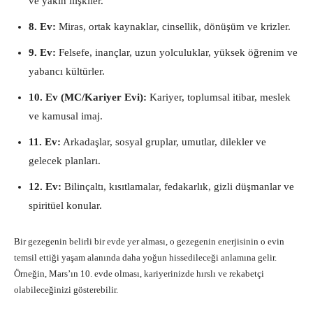
ve yakın ilişkiler.
8. Ev:
Miras, ortak kaynaklar, cinsellik, dönüşüm ve krizler.
9. Ev:
Felsefe, inançlar, uzun yolculuklar, yüksek öğrenim ve
yabancı kültürler.
10. Ev (MC/Kariyer Evi):
Kariyer, toplumsal itibar, meslek
ve kamusal imaj.
11. Ev:
Arkadaşlar, sosyal gruplar, umutlar, dilekler ve
gelecek planları.
12. Ev:
Bilinçaltı, kısıtlamalar, fedakarlık, gizli düşmanlar ve
spiritüel konular.
Bir gezegenin belirli bir evde yer alması, o gezegenin enerjisinin o evin
temsil ettiği yaşam alanında daha yoğun hissedileceği anlamına gelir.
Örneğin, Mars’ın 10. evde olması, kariyerinizde hırslı ve rekabetçi
olabileceğinizi gösterebilir.