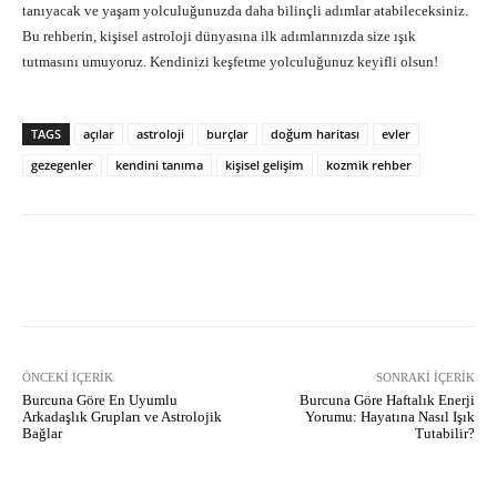
tanıyacak ve yaşam yolculuğunuzda daha bilinçli adımlar atabileceksiniz.
Bu rehberin, kişisel astroloji dünyasına ilk adımlarınızda size ışık
tutmasını umuyoruz. Kendinizi keşfetme yolculuğunuz keyifli olsun!
TAGS
açılar
astroloji
burçlar
doğum haritası
evler
gezegenler
kendini tanıma
kişisel gelişim
kozmik rehber
Facebook
X
Pinterest
What
ÖNCEKI İÇERIK
SONRAKI İÇERIK
Burcuna Göre En Uyumlu
Burcuna Göre Haftalık Enerji
Arkadaşlık Grupları ve Astrolojik
Yorumu: Hayatına Nasıl Işık
Bağlar
Tutabilir?