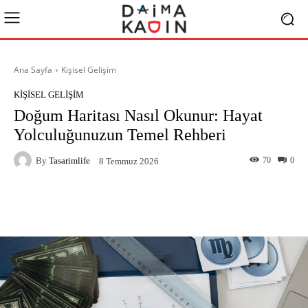
Ana Sayfa
Kişisel Gelişim
KIŞISEL GELIŞIM
Doğum Haritası Nasıl Okunur: Hayat
Yolculuğunuzun Temel Rehberi
By
Tasarimlife
70
0
8 Temmuz 2026
Facebook
X
Pinterest
What