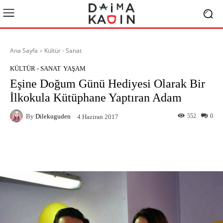
Ana Sayfa
Kültür - Sanat
KÜLTÜR - SANAT
YAŞAM
Eşine Doğum Günü Hediyesi Olarak Bir
İlkokula Kütüphane Yaptıran Adam
By
Dilekuguden
552
0
4 Haziran 2017
Facebook
X
Pinterest
What