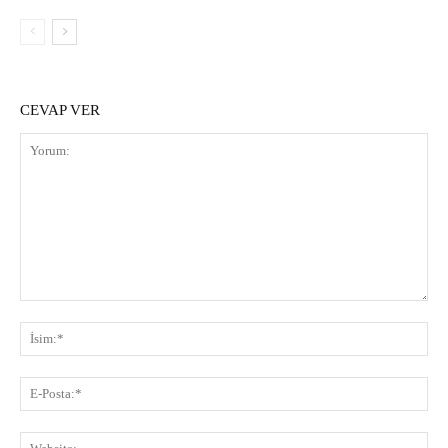
CEVAP VER
Yorum:
İsi
E-
Pos
Web