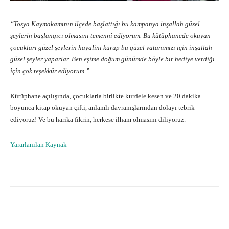
“Tosya Kaymakamının ilçede başlattığı bu kampanya inşallah güzel
şeylerin başlangıcı olmasını temenni ediyorum. Bu kütüphanede okuyan
çocukları güzel şeylerin hayalini kurup bu güzel vatanımızı için inşallah
güzel şeyler yaparlar. Ben eşime doğum günümde böyle bir hediye verdiği
için çok teşekkür ediyorum.”
Kütüphane açılışında, çocuklarla birlikte kurdele kesen ve 20 dakika
boyunca kitap okuyan çifti, anlamlı davranışlarından dolayı tebrik
ediyoruz! Ve bu harika fikrin, herkese ilham olmasını diliyoruz.
Yararlanılan Kaynak
Facebook
X
Pinterest
What