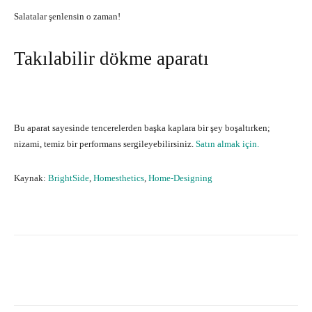
Salatalar şenlensin o zaman!
Takılabilir dökme aparatı
Bu aparat sayesinde tencerelerden başka kaplara bir şey boşaltırken;
nizami, temiz bir performans sergileyebilirsiniz.
Satın almak için.
Kaynak:
BrightSide
,
Homesthetics
,
Home-Designing
Facebook
X
Pinterest
What