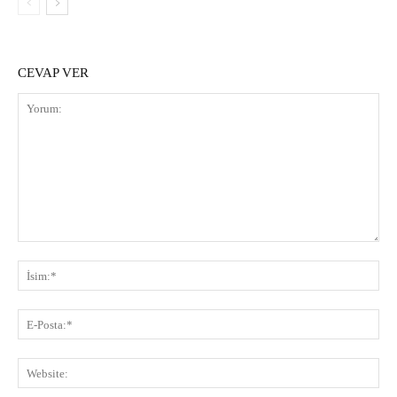
CEVAP VER
Yorum:
İsi
E-
Pos
Web