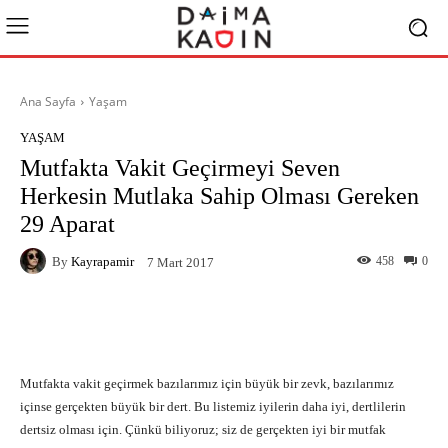
Ana Sayfa
Yaşam
YAŞAM
Mutfakta Vakit Geçirmeyi Seven
Herkesin Mutlaka Sahip Olması Gereken
29 Aparat
By
Kayrapamir
458
0
7 Mart 2017
Facebook
X
Pinterest
What
Mutfakta vakit geçirmek bazılarımız için büyük bir zevk, bazılarımız
içinse gerçekten büyük bir dert. Bu listemiz iyilerin daha iyi, dertlilerin
dertsiz olması için. Çünkü biliyoruz; siz de gerçekten iyi bir mutfak