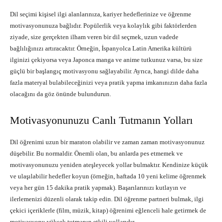
Dil seçimi kişisel ilgi alanlarınıza, kariyer hedeflerinize ve öğrenme
motivasyonunuza bağlıdır. Popülerlik veya kolaylık gibi faktörlerden
ziyade, size gerçekten ilham veren bir dil seçmek, uzun vadede
bağlılığınızı artıracaktır. Örneğin, İspanyolca Latin Amerika kültürü
ilginizi çekiyorsa veya Japonca manga ve anime tutkunuz varsa, bu size
güçlü bir başlangıç motivasyonu sağlayabilir. Ayrıca, hangi dilde daha
fazla materyal bulabileceğinizi veya pratik yapma imkanınızın daha fazla
olacağını da göz önünde bulundurun.
Motivasyonunuzu Canlı Tutmanın Yolları
Dil öğrenimi uzun bir maraton olabilir ve zaman zaman motivasyonunuz
düşebilir. Bu normaldir. Önemli olan, bu anlarda pes etmemek ve
motivasyonunuzu yeniden ateşleyecek yollar bulmaktır. Kendinize küçük
ve ulaşılabilir hedefler koyun (örneğin, haftada 10 yeni kelime öğrenmek
veya her gün 15 dakika pratik yapmak). Başarılarınızı kutlayın ve
ilerlemenizi düzenli olarak takip edin. Dil öğrenme partneri bulmak, ilgi
çekici içeriklerle (film, müzik, kitap) öğrenimi eğlenceli hale getirmek de
motivasyonu yüksek tutmanın etkili yollarıdır.