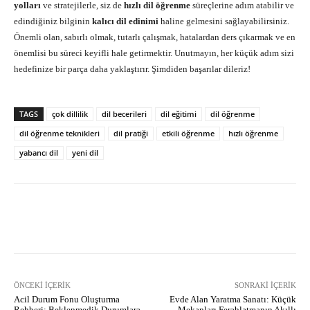
yolları
ve stratejilerle, siz de
hızlı dil öğrenme
süreçlerine adım atabilir ve
edindiğiniz bilginin
kalıcı dil edinimi
haline gelmesini sağlayabilirsiniz.
Önemli olan, sabırlı olmak, tutarlı çalışmak, hatalardan ders çıkarmak ve en
önemlisi bu süreci keyifli hale getirmektir. Unutmayın, her küçük adım sizi
hedefinize bir parça daha yaklaştırır. Şimdiden başarılar dileriz!
TAGS
çok dillilik
dil becerileri
dil eğitimi
dil öğrenme
dil öğrenme teknikleri
dil pratiği
etkili öğrenme
hızlı öğrenme
yabancı dil
yeni dil
Facebook
X
Pinterest
What
ÖNCEKI İÇERIK
SONRAKI İÇERIK
Acil Durum Fonu Oluşturma
Evde Alan Yaratma Sanatı: Küçük
Rehberi: Beklenmedik Durumlara
Mekanları Ferahlatmanın Akıllı