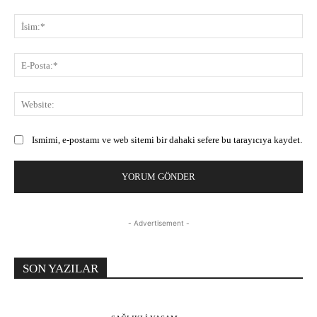
Yorum:
İsi
E-
Pos
Web
Ismimi, e-postamı ve web sitemi bir dahaki sefere bu tarayıcıya kaydet.
- Advertisement -
SON YAZILAR