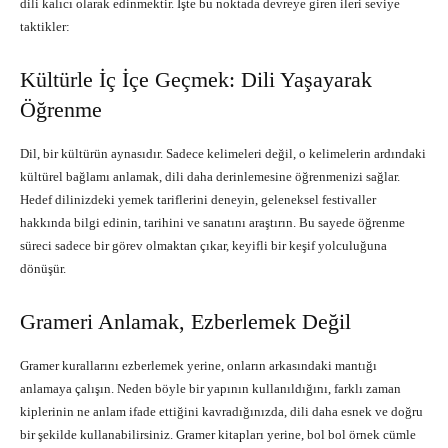
dili kalıcı olarak edinmektir. İşte bu noktada devreye giren ileri seviye
taktikler:
Kültürle İç İçe Geçmek: Dili Yaşayarak
Öğrenme
Dil, bir kültürün aynasıdır. Sadece kelimeleri değil, o kelimelerin ardındaki
kültürel bağlamı anlamak, dili daha derinlemesine öğrenmenizi sağlar.
Hedef dilinizdeki yemek tariflerini deneyin, geleneksel festivaller
hakkında bilgi edinin, tarihini ve sanatını araştırın. Bu sayede öğrenme
süreci sadece bir görev olmaktan çıkar, keyifli bir keşif yolculuğuna
dönüşür.
Grameri Anlamak, Ezberlemek Değil
Gramer kurallarını ezberlemek yerine, onların arkasındaki mantığı
anlamaya çalışın. Neden böyle bir yapının kullanıldığını, farklı zaman
kiplerinin ne anlam ifade ettiğini kavradığınızda, dili daha esnek ve doğru
bir şekilde kullanabilirsiniz. Gramer kitapları yerine, bol bol örnek cümle