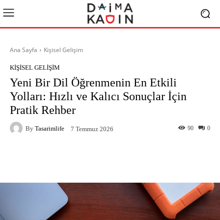
Ana Sayfa
Kişisel Gelişim
KIŞISEL GELIŞIM
Yeni Bir Dil Öğrenmenin En Etkili
Yolları: Hızlı ve Kalıcı Sonuçlar İçin
Pratik Rehber
By
Tasarimlife
90
0
7 Temmuz 2026
Facebook
X
Pinterest
What