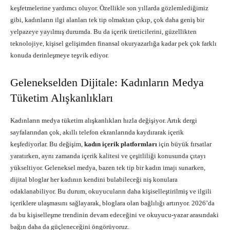
keşfetmelerine yardımcı oluyor. Özellikle son yıllarda gözlemlediğimiz
gibi, kadınların ilgi alanları tek tip olmaktan çıkıp, çok daha geniş bir
yelpazeye yayılmış durumda. Bu da içerik üreticilerini, güzellikten
teknolojiye, kişisel gelişimden finansal okuryazarlığa kadar pek çok farklı
konuda derinleşmeye teşvik ediyor.
Gelenekselden Dijitale: Kadınların Medya
Tüketim Alışkanlıkları
Kadınların medya tüketim alışkanlıkları hızla değişiyor. Artık dergi
sayfalarından çok, akıllı telefon ekranlarında kaydırarak içerik
keşfediyorlar. Bu değişim,
kadın içerik platformları
için büyük fırsatlar
yaratırken, aynı zamanda içerik kalitesi ve çeşitliliği konusunda çıtayı
yükseltiyor. Geleneksel medya, bazen tek tip bir kadın imajı sunarken,
dijital bloglar her kadının kendini bulabileceği niş konulara
odaklanabiliyor. Bu durum, okuyucuların daha kişiselleştirilmiş ve ilgili
içeriklere ulaşmasını sağlayarak, bloglara olan bağlılığı artırıyor. 2026’da
da bu kişiselleşme trendinin devam edeceğini ve okuyucu-yazar arasındaki
bağın daha da güçleneceğini öngörüyoruz.