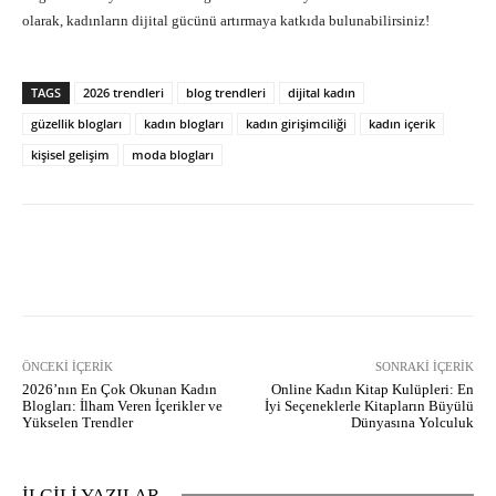
olarak, kadınların dijital gücünü artırmaya katkıda bulunabilirsiniz!
TAGS
2026 trendleri
blog trendleri
dijital kadın
güzellik blogları
kadın blogları
kadın girişimciliği
kadın içerik
kişisel gelişim
moda blogları
Facebook
X
Pinterest
What
ÖNCEKI İÇERIK
SONRAKI İÇERIK
2026’nın En Çok Okunan Kadın
Online Kadın Kitap Kulüpleri: En
Blogları: İlham Veren İçerikler ve
İyi Seçeneklerle Kitapların Büyülü
Yükselen Trendler
Dünyasına Yolculuk
İLGİLİ YAZILAR