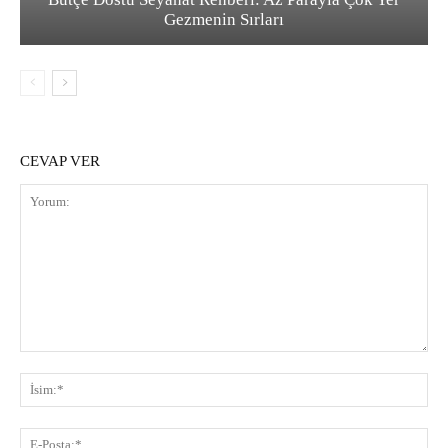
Gezmenin Sırları
CEVAP VER
Yorum:
İsi
E-