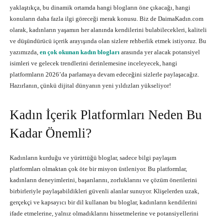
yaklaştıkça, bu dinamik ortamda hangi blogların öne çıkacağı, hangi
konuların daha fazla ilgi göreceği merak konusu. Biz de DaimaKadın.com
olarak, kadınların yaşamın her alanında kendilerini bulabilecekleri, kaliteli
ve düşündürücü içerik arayışında olan sizlere rehberlik etmek istiyoruz. Bu
yazımızda,
en çok okunan kadın blogları
arasında yer alacak potansiyel
isimleri ve gelecek trendlerini derinlemesine inceleyecek, hangi
platformların 2026’da parlamaya devam edeceğini sizlerle paylaşacağız.
Hazırlanın, çünkü dijital dünyanın yeni yıldızları yükseliyor!
Kadın İçerik Platformları Neden Bu
Kadar Önemli?
Kadınların kurduğu ve yürüttüğü bloglar, sadece bilgi paylaşım
platformları olmaktan çok öte bir misyon üstleniyor. Bu platformlar,
kadınların deneyimlerini, başarılarını, zorluklarını ve çözüm önerilerini
birbirleriyle paylaşabildikleri güvenli alanlar sunuyor. Klişelerden uzak,
gerçekçi ve kapsayıcı bir dil kullanan bu bloglar, kadınların kendilerini
ifade etmelerine, yalnız olmadıklarını hissetmelerine ve potansiyellerini