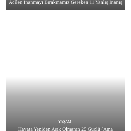
Acilen İnanmayı Bırakmamız Gereken 11 Yanlış İnanış
YAŞAM
Hayata Yeniden Aşık Olmanın 25 Güçlü (Ama