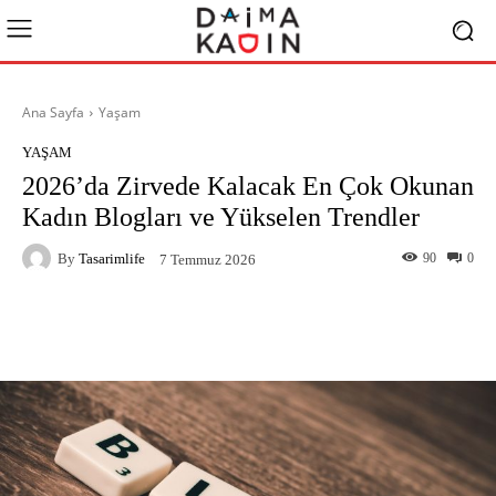
Ana Sayfa
Yaşam
YAŞAM
2026’da Zirvede Kalacak En Çok Okunan
Kadın Blogları ve Yükselen Trendler
By
Tasarimlife
90
0
7 Temmuz 2026
Facebook
X
Pinterest
What