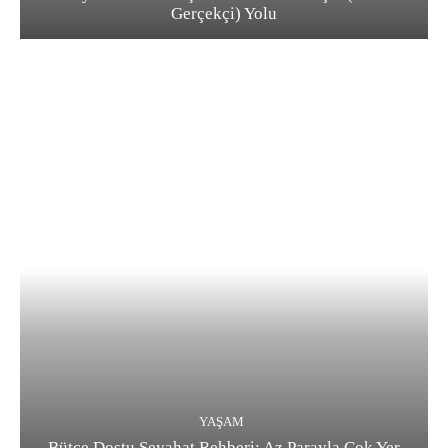
Gerçekçi) Yolu
YAŞAM
Bütçe Dostu Seyahat Rehberi: Az Parayla Çok Yer