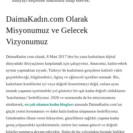
dünyayı keşfetme tutkusuna hitap edecek.
DaimaKadın.com Olarak
Misyonumuz ve Gelecek
Vizyonumuz
DaimaKadın.com olarak, 8 Mart 2017’den bu yana kadınların dijital
dünyadaki ihtiyaçlarını karşılamak için çalışıyoruz. Amacımız, kadın-erkek
ayrımı yapmaktan ziyade, Türkiye’de kadınların gerçekten kaliteli vakit
geçirebileceği, bilgilendirici, ilginç ve eğlenceli içerikler sunmak. Biz,
kadınların kendilerini iyi veya değerli hissettirmeyi değil, onlara ayna
tutarak yaşamın içerisindeki yol gösterici bir ışık kadar değerli olduklarını
‘hatırlatmayı’ hedefliyoruz. 2026 ve sonrasında da bu misyonumuzu
sürdürerek,
en çok okunan kadın blogları
arasında DaimaKadın.com’un
güçlü yerini korumasını ve daha fazla kadına ulaşmasını hedefliyoruz.
Gündemden ilham veren hikayelere, güzellikten sağlıklı yaşama kadar
geniş yelpazedeki içeriklerimizle, sizlere her zaman güncel ve değerli
bilgiler sunmaya devam edeceğiz. Sizler de bu yolculukta bizimle birlikte