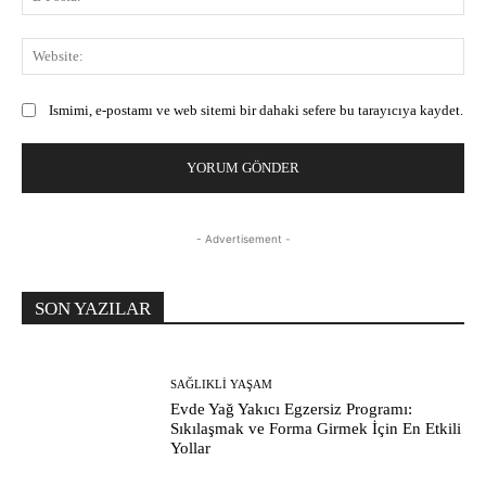
Pos
Web
Ismimi, e-postamı ve web sitemi bir dahaki sefere bu tarayıcıya kaydet.
- Advertisement -
SON YAZILAR
SAĞLIKLI YAŞAM
Evde Yağ Yakıcı Egzersiz Programı:
Sıkılaşmak ve Forma Girmek İçin En Etkili
Yollar