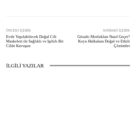
Facebook
X
Pinterest
What
ÖNCEKI İÇERIK
SONRAKI İÇERIK
Evde Yapılabilecek Doğal Cilt
Gözaltı Morlukları Nasıl Geçer?
Maskeleri ile Sağlıklı ve Işıltılı Bir
Koyu Halkalara Doğal ve Etkili
Cilde Kavuşun
Çözümler
İLGİLİ YAZILAR