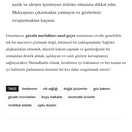
nazik ve alerjen içermeyen ürünler olmasına dikkat edin.
Makyajınızı çıkarmadan yatmayın ve gözlerinizi
ovuşturmaktan kaçının.
Unutmayın,
gözaltı morlukları nasıl geçer
sorusunun cevabı genellikle
tek bir mucizevi çözümde değil, bütünsel bir yaklaşımdadır. Sağlıklı
alışkanlıklar edinmek, düzenli bakım yapmak ve gerektiğinde bir
uzmandan destek almak, ışıldayan ve canlı gözlere kavuşmanızı
sağlayacaktır. DaimaKadın olarak, kendinize iyi bakmanın ve her zaman en
iyi halinizle parlamanın önemini bir kez daha vurgulamak isteriz!
TAGS
beslenme
cilt sağlığı
doğal çözümler
göz bakımı
gözaltı morlukları
koyu halkalar
kozmetik ürünler
medikal estetik
uyku düzeni