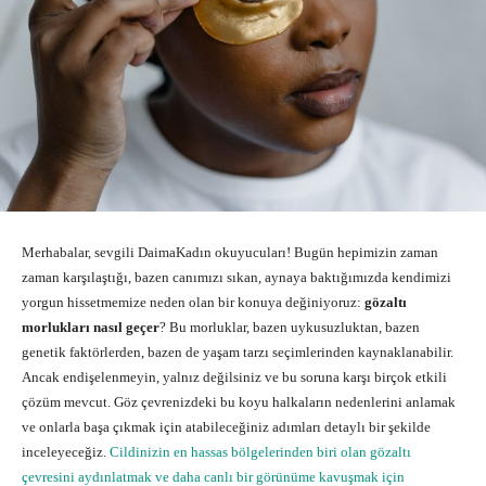
Merhabalar, sevgili DaimaKadın okuyucuları! Bugün hepimizin zaman
zaman karşılaştığı, bazen canımızı sıkan, aynaya baktığımızda kendimizi
yorgun hissetmemize neden olan bir konuya değiniyoruz:
gözaltı
morlukları nasıl geçer
? Bu morluklar, bazen uykusuzluktan, bazen
genetik faktörlerden, bazen de yaşam tarzı seçimlerinden kaynaklanabilir.
Ancak endişelenmeyin, yalnız değilsiniz ve bu soruna karşı birçok etkili
çözüm mevcut. Göz çevrenizdeki bu koyu halkaların nedenlerini anlamak
ve onlarla başa çıkmak için atabileceğiniz adımları detaylı bir şekilde
inceleyeceğiz.
Cildinizin en hassas bölgelerinden biri olan gözaltı
çevresini aydınlatmak ve daha canlı bir görünüme kavuşmak için