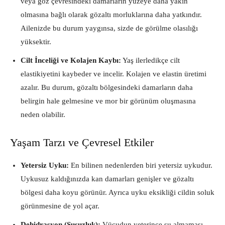
veya göz çevresindeki damarların yüzeye daha yakın
olmasına bağlı olarak gözaltı morluklarına daha yatkındır.
Ailenizde bu durum yaygınsa, sizde de görülme olasılığı
yüksektir.
Cilt İnceliği ve Kolajen Kaybı:
Yaş ilerledikçe cilt
elastikiyetini kaybeder ve incelir. Kolajen ve elastin üretimi
azalır. Bu durum, gözaltı bölgesindeki damarların daha
belirgin hale gelmesine ve mor bir görünüm oluşmasına
neden olabilir.
Yaşam Tarzı ve Çevresel Etkiler
Yetersiz Uyku:
En bilinen nedenlerden biri yetersiz uykudur.
Uykusuz kaldığınızda kan damarları genişler ve gözaltı
bölgesi daha koyu görünür. Ayrıca uyku eksikliği cildin soluk
görünmesine de yol açar.
Dehidrasyon (Susuzluk):
Vücudun yeterince su almaması,