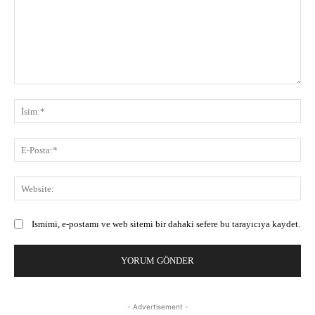
Yorum:
İsi
E-
Pos
Web
Ismimi, e-postamı ve web sitemi bir dahaki sefere bu tarayıcıya kaydet.
- Advertisement -