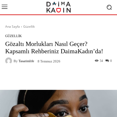
Ana Sayfa
Güzellik
GÜZELLIK
Gözaltı Morlukları Nasıl Geçer?
Kapsamlı Rehberiniz DaimaKadın’da!
By
Tasarimlife
54
0
8 Temmuz 2026
Facebook
X
Pinterest
What