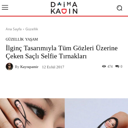
Ana Sayfa
Güzellik
GÜZELLIK
YAŞAM
İlginç Tasarımıyla Tüm Gözleri Üzerine
Çeken Saçlı Selfie Tırnakları
By
Kayrapamir
474
0
12 Eylül 2017
Facebook
X
Pinterest
What