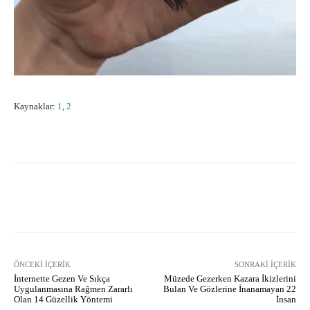
Kaynaklar:
1
,
2
Facebook
X
Pinterest
What
ÖNCEKI İÇERIK
SONRAKI İÇERIK
İnternette Gezen Ve Sıkça
Müzede Gezerken Kazara İkizlerini
Uygulanmasına Rağmen Zararlı
Bulan Ve Gözlerine İnanamayan 22
Olan 14 Güzellik Yöntemi
İnsan