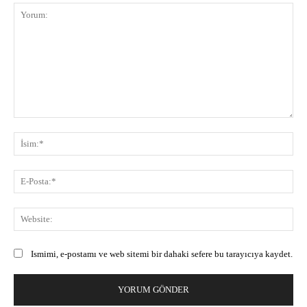
Yorum:
İsi
E-
Pos
Web
Ismimi, e-postamı ve web sitemi bir dahaki sefere bu tarayıcıya kaydet.