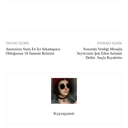
Facebook
X
Pinterest
What
ÖNCEKI İÇERIK
SONRAKI İÇERIK
Annenizin Sizin En İyi Arkadaşınız
Sonunda Verdiği Mesajla
Olduğunun 18 Samimi Belirtisi
Seyircisini Şok Eden Anlamlı
Defile: Suçlu Kıyafetler
Kayrapamir