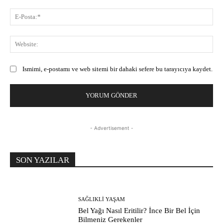
E-
Pos
Web
Ismimi, e-postamı ve web sitemi bir dahaki sefere bu tarayıcıya kaydet.
- Advertisement -
SON YAZILAR
SAĞLIKLI YAŞAM
Bel Yağı Nasıl Eritilir? İnce Bir Bel İçin
Bilmeniz Gerekenler