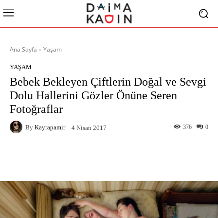
Ana Sayfa
Yaşam
YAŞAM
Bebek Bekleyen Çiftlerin Doğal ve Sevgi
Dolu Hallerini Gözler Önüne Seren
Fotoğraflar
By
Kayrapamir
376
0
4 Nisan 2017
Facebook
X
Pinterest
What