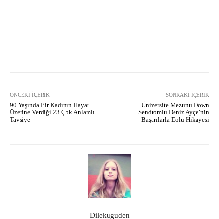
Facebook
X
Pinterest
What
ÖNCEKI İÇERIK
SONRAKI İÇERIK
90 Yaşında Bir Kadının Hayat
Üniversite Mezunu Down
Üzerine Verdiği 23 Çok Anlamlı
Sendromlu Deniz Ayçe’nin
Tavsiye
Başarılarla Dolu Hikayesi
Dilekuguden