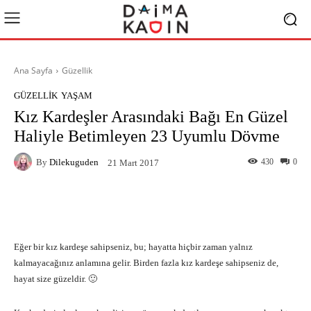
Ana Sayfa
Güzellik
GÜZELLIK
YAŞAM
Kız Kardeşler Arasındaki Bağı En Güzel
Haliyle Betimleyen 23 Uyumlu Dövme
By
Dilekuguden
430
0
21 Mart 2017
Facebook
X
Pinterest
What
Eğer bir kız kardeşe sahipseniz, bu; hayatta hiçbir zaman yalnız
kalmayacağınız anlamına gelir. Birden fazla kız kardeşe sahipseniz de,
hayat size güzeldir. 🙂