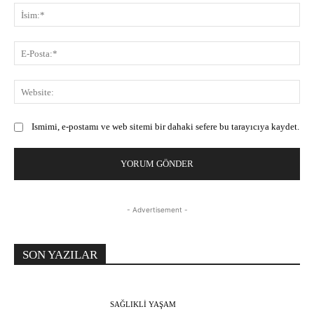
İsi
E-
Pos
Web
Ismimi, e-postamı ve web sitemi bir dahaki sefere bu tarayıcıya kaydet.
- Advertisement -
SON YAZILAR
SAĞLIKLI YAŞAM