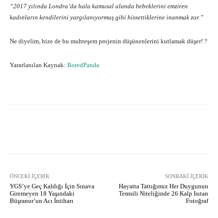
“2017 yılında Londra’da hala kamusal alanda bebeklerini emziren
kadınların kendilerini yargılanıyormuş gibi hissettiklerine inanmak zor.”
Ne diyelim, bize de bu muhteşem projenin düşünenlerini kutlamak düşer! ?
Yararlanılan Kaynak:
BoredPanda
Facebook
X
Pinterest
What
ÖNCEKI İÇERIK
SONRAKI İÇERIK
YGS’ye Geç Kaldığı İçin Sınava
Hayatta Tattığımız Her Duygunun
Giremeyen 18 Yaşındaki
Temsili Niteliğinde 26 Kalp Isıtan
Büşranur’un Acı İntiharı
Fotoğraf