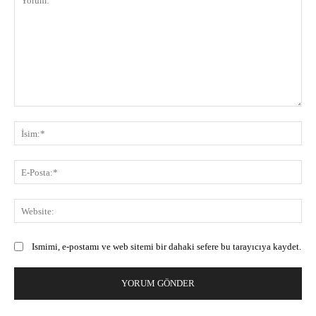
Yorum:
İsi
E-
Pos
Web
Ismimi, e-postamı ve web sitemi bir dahaki sefere bu tarayıcıya kaydet.