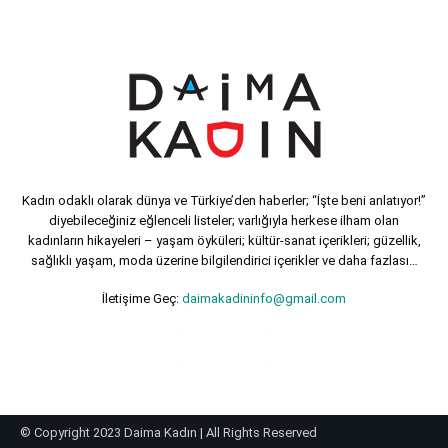
Kadın odaklı olarak dünya ve Türkiye’den haberler; “İşte beni anlatıyor!”
diyebileceğiniz eğlenceli listeler; varlığıyla herkese ilham olan
kadınların hikayeleri – yaşam öyküleri; kültür-sanat içerikleri; güzellik,
sağlıklı yaşam, moda üzerine bilgilendirici içerikler ve daha fazlası…
İletişime Geç:
daimakadininfo@gmail.com
© Copyright 2023 Daima Kadın | All Rights Reserved