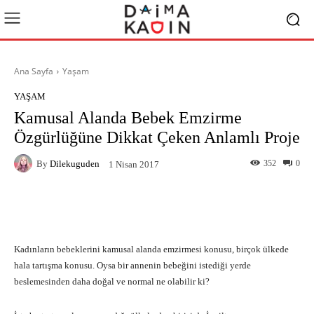
Ana Sayfa
Yaşam
YAŞAM
Kamusal Alanda Bebek Emzirme
Özgürlüğüne Dikkat Çeken Anlamlı Proje
By
Dilekuguden
352
0
1 Nisan 2017
Facebook
X
Pinterest
What
Kadınların bebeklerini kamusal alanda emzirmesi konusu, birçok ülkede
hala tartışma konusu. Oysa bir annenin bebeğini istediği yerde
beslemesinden daha doğal ve normal ne olabilir ki?