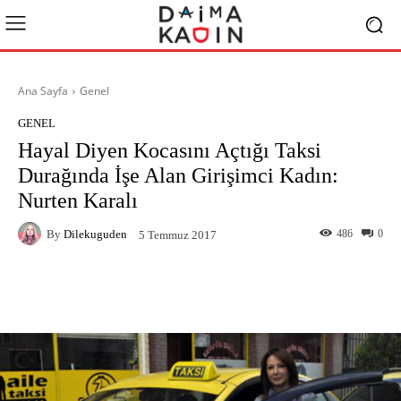
Ana Sayfa
Genel
GENEL
Hayal Diyen Kocasını Açtığı Taksi
Durağında İşe Alan Girişimci Kadın:
Nurten Karalı
By
Dilekuguden
486
0
5 Temmuz 2017
Facebook
X
Pinterest
What