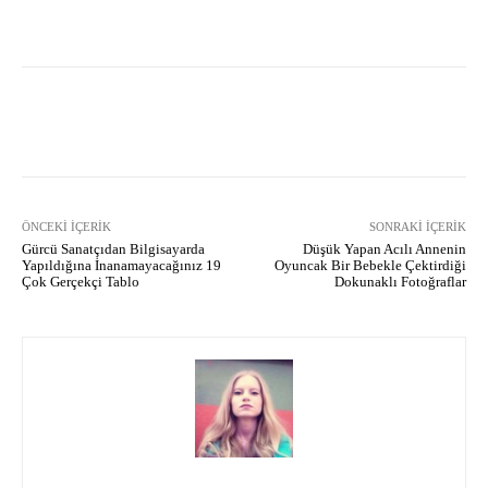
Facebook
X
Pinterest
What
ÖNCEKI İÇERIK
SONRAKI İÇERIK
Gürcü Sanatçıdan Bilgisayarda
Düşük Yapan Acılı Annenin
Yapıldığına İnanamayacağınız 19
Oyuncak Bir Bebekle Çektirdiği
Çok Gerçekçi Tablo
Dokunaklı Fotoğraflar