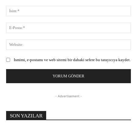
Yorum:
İsi
E-
Pos
Web
Ismimi, e-postamı ve web sitemi bir dahaki sefere bu tarayıcıya kaydet.
- Advertisement -
SON YAZILAR