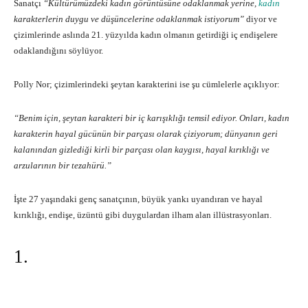
Sanatçı
“Kültürümüzdeki kadın görüntüsüne odaklanmak yerine,
kadın
karakterlerin duygu ve düşüncelerine odaklanmak istiyorum”
diyor ve
çizimlerinde aslında 21. yüzyılda kadın olmanın getirdiği iç endişelere
odaklandığını söylüyor.
Polly Nor; çizimlerindeki şeytan karakterini ise şu cümlelerle açıklıyor:
“Benim için, şeytan karakteri bir iç karışıklığı temsil ediyor. Onları, kadın
karakterin hayal gücünün bir parçası olarak çiziyorum; dünyanın geri
kalanından gizlediği kirli bir parçası olan kaygısı, hayal kırıklığı ve
arzularının bir tezahürü.”
İşte 27 yaşındaki genç sanatçının, büyük yankı uyandıran ve hayal
kırıklığı, endişe, üzüntü gibi duygulardan ilham alan illüstrasyonları.
1.