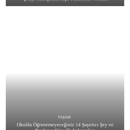
YAŞAM
Okulda Öğrenemeyeceğiniz 14 Şaşırtıcı Şey ve