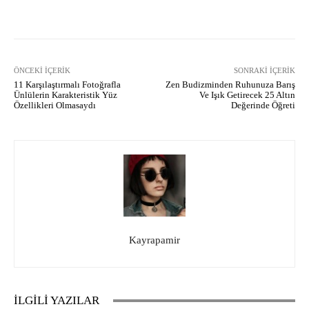
Facebook
X
Pinterest
What
ÖNCEKI İÇERIK
SONRAKI İÇERIK
11 Karşılaştırmalı Fotoğrafla
Zen Budizminden Ruhunuza Barış
Ünlülerin Karakteristik Yüz
Ve Işık Getirecek 25 Altın
Özellikleri Olmasaydı
Değerinde Öğreti
Kayrapamir
İLGİLİ YAZILAR