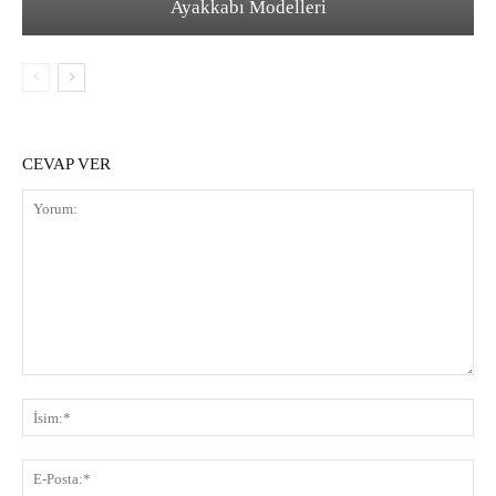
Ayakkabı Modelleri
CEVAP VER
Yorum:
İsi
E-
Pos