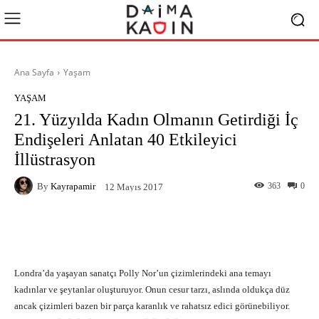
Ana Sayfa
Yaşam
YAŞAM
21. Yüzyılda Kadın Olmanın Getirdiği İç
Endişeleri Anlatan 40 Etkileyici
İllüstrasyon
By
Kayrapamir
363
0
12 Mayıs 2017
Facebook
X
Pinterest
What
Londra’da yaşayan sanatçı Polly Nor’un çizimlerindeki ana temayı
kadınlar ve şeytanlar oluşturuyor. Onun cesur tarzı, aslında oldukça düz
ancak çizimleri bazen bir parça karanlık ve rahatsız edici görünebiliyor.