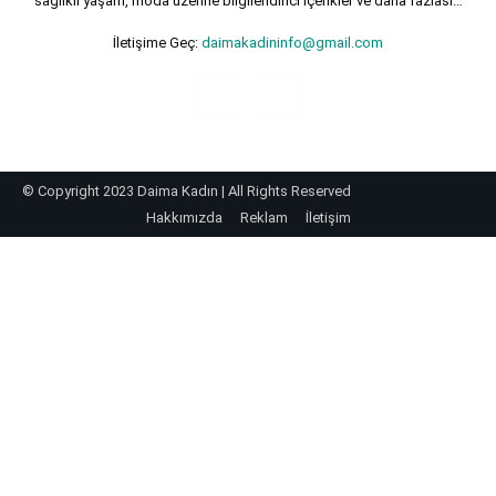
sağlıklı yaşam, moda üzerine bilgilendirici içerikler ve daha fazlası…
İletişime Geç:
daimakadininfo@gmail.com
© Copyright 2023 Daima Kadın | All Rights Reserved
Hakkımızda
Reklam
İletişim