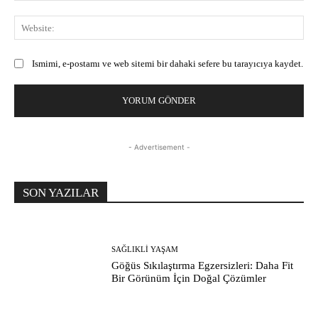
Web
Ismimi, e-postamı ve web sitemi bir dahaki sefere bu tarayıcıya kaydet.
- Advertisement -
SON YAZILAR
SAĞLIKLI YAŞAM
Göğüs Sıkılaştırma Egzersizleri: Daha Fit
Bir Görünüm İçin Doğal Çözümler