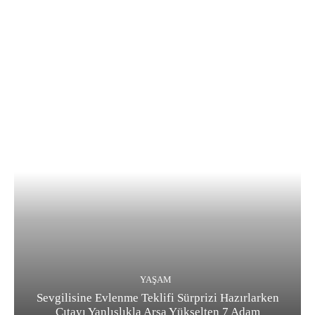
YAŞAM
Sevgilisine Evlenme Teklifi Sürprizi Hazırlarken
Çıtayı Yanlışlıkla Arşa Yükselten 7 Adam