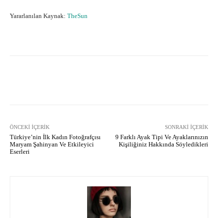
Yararlanılan Kaynak:
TheSun
Facebook
X
Pinterest
What
ÖNCEKI İÇERIK
SONRAKI İÇERIK
Türkiye’nin İlk Kadın Fotoğrafçısı
9 Farklı Ayak Tipi Ve Ayaklarınızın
Maryam Şahinyan Ve Etkileyici
Kişiliğiniz Hakkında Söyledikleri
Eserleri