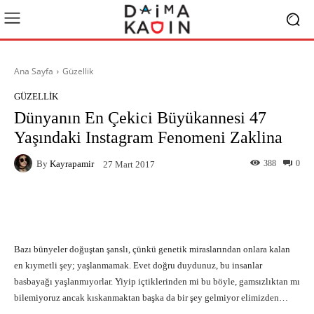
Ana Sayfa
Güzellik
GÜZELLIK
Dünyanın En Çekici Büyükannesi 47
Yaşındaki Instagram Fenomeni Zaklina
By
Kayrapamir
388
0
27 Mart 2017
Facebook
X
Pinterest
What
Bazı bünyeler doğuştan şanslı, çünkü genetik miraslarından onlara kalan
en kıymetli şey; yaşlanmamak. Evet doğru duydunuz, bu insanlar
basbayağı yaşlanmıyorlar. Yiyip içtiklerinden mi bu böyle, gamsızlıktan mı
bilemiyoruz ancak kıskanmaktan başka da bir şey gelmiyor elimizden…