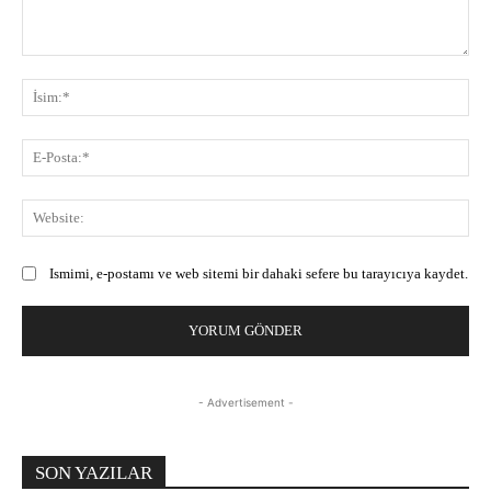
Yorum:
İsi
E-
Pos
Web
Ismimi, e-postamı ve web sitemi bir dahaki sefere bu tarayıcıya kaydet.
- Advertisement -
SON YAZILAR