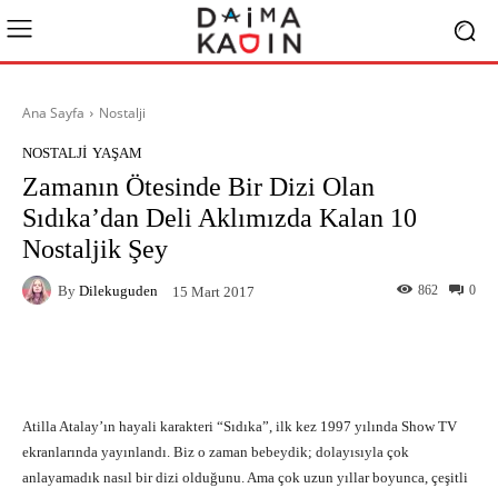
Ana Sayfa
Nostalji
NOSTALJI
YAŞAM
Zamanın Ötesinde Bir Dizi Olan
Sıdıka’dan Deli Aklımızda Kalan 10
Nostaljik Şey
By
Dilekuguden
862
0
15 Mart 2017
Facebook
X
Pinterest
What
Atilla Atalay’ın hayali karakteri “Sıdıka”, ilk kez 1997 yılında Show TV
ekranlarında yayınlandı. Biz o zaman bebeydik; dolayısıyla çok
anlayamadık nasıl bir dizi olduğunu. Ama çok uzun yıllar boyunca, çeşitli