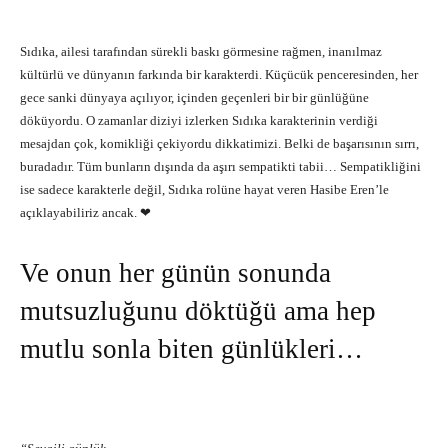
Sıdıka, ailesi tarafından sürekli baskı görmesine rağmen, inanılmaz
kültürlü ve dünyanın farkında bir karakterdi. Küçücük penceresinden, her
gece sanki dünyaya açılıyor, içinden geçenleri bir bir günlüğüne
döküyordu. O zamanlar diziyi izlerken Sıdıka karakterinin verdiği
mesajdan çok, komikliği çekiyordu dikkatimizi. Belki de başarısının sırrı,
buradadır. Tüm bunların dışında da aşırı sempatikti tabii… Sempatikliğini
ise sadece karakterle değil, Sıdıka rolüne hayat veren Hasibe Eren’le
açıklayabiliriz ancak. ❤
Ve onun her günün sonunda
mutsuzluğunu döktüğü ama hep
mutlu sonla biten günlükleri…