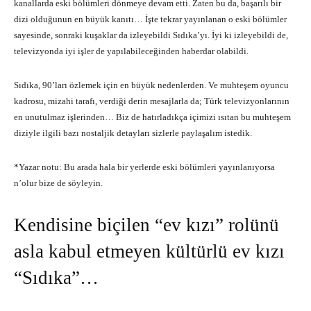
kanallarda eski bölümleri dönmeye devam etti. Zaten bu da, başarılı bir
dizi olduğunun en büyük kanıtı… İşte tekrar yayınlanan o eski bölümler
sayesinde, sonraki kuşaklar da izleyebildi Sıdıka’yı. İyi ki izleyebildi de,
televizyonda iyi işler de yapılabileceğinden haberdar olabildi.
Sıdıka, 90’ları özlemek için en büyük nedenlerden. Ve muhteşem oyuncu
kadrosu, mizahi tarafı, verdiği derin mesajlarla da; Türk televizyonlarının
en unutulmaz işlerinden… Biz de hatırladıkça içimizi ısıtan bu muhteşem
diziyle ilgili bazı nostaljik detayları sizlerle paylaşalım istedik.
*Yazar notu: Bu arada hala bir yerlerde eski bölümleri yayınlanıyorsa
n’olur bize de söyleyin.
Kendisine biçilen “ev kızı” rolünü
asla kabul etmeyen kültürlü ev kızı
“Sıdıka”…