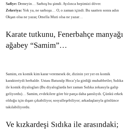
Safiye:
Demeyin… Sarhoş bu şimdi. Ayılınca hepimizi döver.
Zekeriya:
Yok ya, ne sarhoşu… O, o zaman içindi. Bu saatten sonra adın
Okşan olsa ne yazar, Ornella Muti olsa ne yazar…
Karate tutkunu, Fenerbahçe manyağı
ağabey “Samim”…
Samim, en komik kim karar veremesek de, dizinin yer yer en komik
karakteriydi herhalde. Ustası Baturalp Hoca’yla girdiği muhabbetler, Sıdıka
ile komik diyalogları (Bu diyaloglarda her zaman Sıdıka zekasıyla galip
geliyordu)… Samim, evdekilere göre bir parça daha şanslıydı. Çünkü erkek
olduğu için dışarı çıkabiliyor, sosyalleşebiliyor; arkadaşlarıyla gönlünce
takılabiliyordu.
Ve kızkardeşi Sıdıka ile arasındaki;