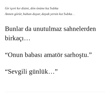
Gir içeri kır dizini, dön önüne kız Sıdıka
Annen görür, baban duyar, dayak yersin kız Sıdıka…
Bunlar da unutulmaz sahnelerden
birkaçı…
“Onun babası amatör sarhoştu.”
“Sevgili günlük…”
Facebook
X
Pinterest
What