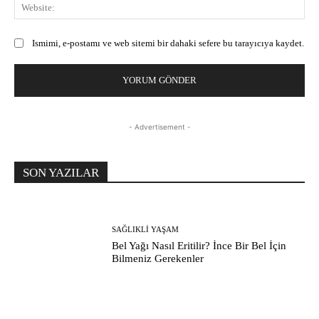
Web
Ismimi, e-postamı ve web sitemi bir dahaki sefere bu tarayıcıya kaydet.
- Advertisement -
SON YAZILAR
SAĞLIKLI YAŞAM
Bel Yağı Nasıl Eritilir? İnce Bir Bel İçin
Bilmeniz Gerekenler