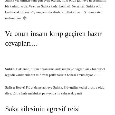
Sıdıka’yla birlikte tüm gün evde oturan, tıpkı onun gibi eve hapsedilmiş
bir kadındı o da. Ve en az Sıdıka kadar komikti. Ne zaman Sıdıka onu
kızdıracak bir şey söylese, anında alırdı terliğini eline… Sonrası zaten
malumunuz. 🙂
Ve onun insanı kırıp geçiren hazır
cevapları…
Sıdıka:
Bak anne, bütün organizmalarda üremeye bağlı olarak bir cinsel
içgüdü vardır anladın mı? Yani psikanalizin babası Freud diyor ki…
Safiye:
Heeyt! Fröyt deme anneye Sıdıka. Fröytgilin kedisi orospu oldu
diye, tüm cümle mahlukat pavyonda mı çalışacak yani?
Saka ailesinin agresif reisi