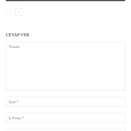
CEVAP VER
Yorum:
İsi
E-
Pos