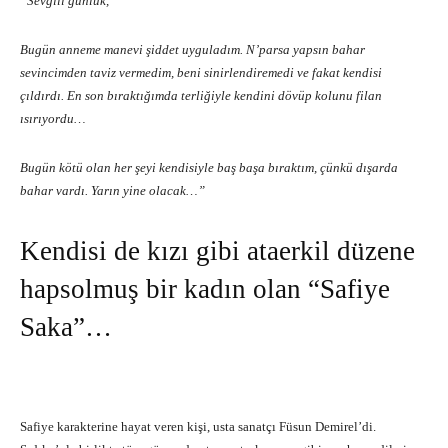
“Sevgili günlük,
Bugün anneme manevi şiddet uyguladım. N’parsa yapsın bahar
sevincimden taviz vermedim, beni sinirlendiremedi ve fakat kendisi
çıldırdı. En son bıraktığımda terliğiyle kendini dövüp kolunu filan
ısırıyordu…
Bugün kötü olan her şeyi kendisiyle baş başa bıraktım, çünkü dışarda
bahar vardı. Yarın yine olacak…”
Kendisi de kızı gibi ataerkil düzene
hapsolmuş bir kadın olan “Safiye
Saka”…
Safiye karakterine hayat veren kişi, usta sanatçı Füsun Demirel’di.