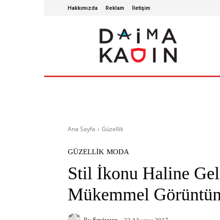
Hakkımızda
Reklam
İletişim
ANA SAYFA
SAĞLIKLI YAŞAM
GÜZ
Ana Sayfa
Güzellik
GÜZELLIK
MODA
Stil İkonu Haline Ge
Mükemmel Görüntünü
By
Seviyuce