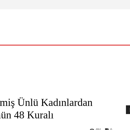
ELLIK
YAŞAM
O KADIN
NASIL?
KÜLTÜR – SANAT
lmiş Ünlü Kadınlardan
n 48 Kuralı
484
0