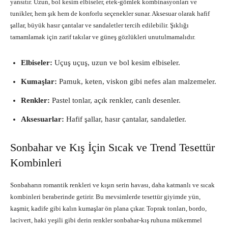
yansıtır. Uzun, bol kesim elbiseler, etek-gömlek kombinasyonları ve
tunikler, hem şık hem de konforlu seçenekler sunar. Aksesuar olarak hafif
şallar, büyük hasır çantalar ve sandaletler tercih edilebilir. Şıklığı
tamamlamak için zarif takılar ve güneş gözlükleri unutulmamalıdır.
Elbiseler:
Uçuş uçuş, uzun ve bol kesim elbiseler.
Kumaşlar:
Pamuk, keten, viskon gibi nefes alan malzemeler.
Renkler:
Pastel tonlar, açık renkler, canlı desenler.
Aksesuarlar:
Hafif şallar, hasır çantalar, sandaletler.
Sonbahar ve Kış İçin Sıcak ve Trend Tesettür
Kombinleri
Sonbaharın romantik renkleri ve kışın serin havası, daha katmanlı ve sıcak
kombinleri beraberinde getirir. Bu mevsimlerde tesettür giyimde yün,
kaşmir, kadife gibi kalın kumaşlar ön plana çıkar. Toprak tonları, bordo,
lacivert, haki yeşili gibi derin renkler sonbahar-kış ruhuna mükemmel