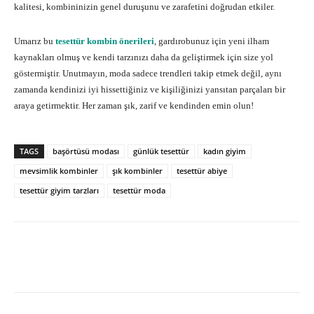
kalitesi, kombininizin genel duruşunu ve zarafetini doğrudan etkiler.
Umarız bu
tesettür kombin önerileri
, gardırobunuz için yeni ilham
kaynakları olmuş ve kendi tarzınızı daha da geliştirmek için size yol
göstermiştir. Unutmayın, moda sadece trendleri takip etmek değil, aynı
zamanda kendinizi iyi hissettiğiniz ve kişiliğinizi yansıtan parçaları bir
araya getirmektir. Her zaman şık, zarif ve kendinden emin olun!
TAGS
başörtüsü modası
günlük tesettür
kadın giyim
mevsimlik kombinler
şık kombinler
tesettür abiye
tesettür giyim tarzları
tesettür moda
Facebook
X
Pinterest
What