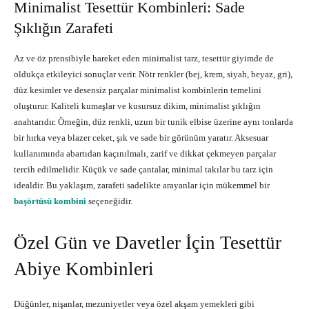
Minimalist Tesettür Kombinleri: Sade
Şıklığın Zarafeti
Az ve öz prensibiyle hareket eden minimalist tarz, tesettür giyimde de
oldukça etkileyici sonuçlar verir. Nötr renkler (bej, krem, siyah, beyaz, gri),
düz kesimler ve desensiz parçalar minimalist kombinlerin temelini
oluşturur. Kaliteli kumaşlar ve kusursuz dikim, minimalist şıklığın
anahtarıdır. Örneğin, düz renkli, uzun bir tunik elbise üzerine aynı tonlarda
bir hırka veya blazer ceket, şık ve sade bir görünüm yaratır. Aksesuar
kullanımında abartıdan kaçınılmalı, zarif ve dikkat çekmeyen parçalar
tercih edilmelidir. Küçük ve sade çantalar, minimal takılar bu tarz için
idealdir. Bu yaklaşım, zarafeti sadelikte arayanlar için mükemmel bir
başörtüsü kombini
seçeneğidir.
Özel Gün ve Davetler İçin Tesettür
Abiye Kombinleri
Düğünler, nişanlar, mezuniyetler veya özel akşam yemekleri gibi