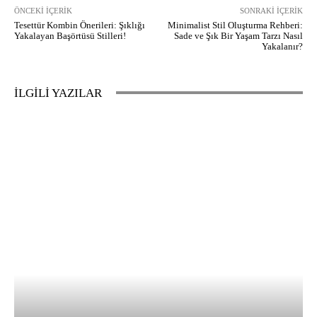
ÖNCEKI İÇERIK
SONRAKI İÇERIK
Tesettür Kombin Önerileri: Şıklığı
Minimalist Stil Oluşturma Rehberi:
Yakalayan Başörtüsü Stilleri!
Sade ve Şık Bir Yaşam Tarzı Nasıl
Yakalanır?
İLGİLİ YAZILAR