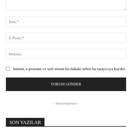
Yorum:
İsi
E-
Pos
Web
Ismimi, e-postamı ve web sitemi bir dahaki sefere bu tarayıcıya kaydet.
- Advertisement -
SON YAZILAR