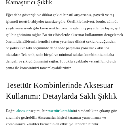
Kamaştırıcı Şıklık
Eğer daha gösterişli ve dikkat çekici bir stil arıyorsanız, payetli ve taş
işlemeli tesettür abiyeler tam size göre. Özellikle lacivert, bordo, zümrüt
yeşili veya siyah gibi koyu renkler üzerine işlenmiş payetler ve taşlar, ışıl
ışıl bir görünüm sağlar. Bu tür elbiselerde aksesuar kullanımını dengelemek
önemlidir. Elbisenin kendisi zaten yeterince dikkat çekici olduğundan,
başörtüsü ve takı seçiminde daha sade parçalara yönelmek akıllıca
olacaktır. Tek renk, sade bir şal ve minimal takılar, kombininizin daha
dengeli ve şık görünmesini sağlar. Topuklu ayakkabı ve zarif bir clutch
çanta ile kombininizi tamamlayabilirsiniz.
Tesettür Kombinlerinde
Aksesuar
Kullanımı: Detaylarda Saklı Şıklık
Doğru
aksesuar
seçimi, bir
tesettür kombin
ini sıradanlıktan çıkarıp göz
alıcı hale getirebilir. Aksesuarlar, kişisel tarzınızı yansıtmanın ve
kombininize karakter katmanın en etkili yollarından biridir.