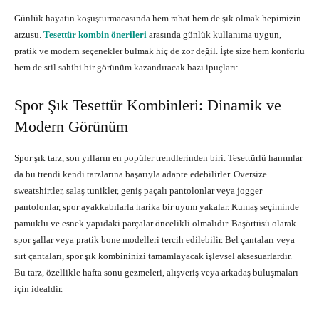
Günlük hayatın koşuşturmacasında hem rahat hem de şık olmak hepimizin
arzusu.
Tesettür kombin önerileri
arasında günlük kullanıma uygun,
pratik ve modern seçenekler bulmak hiç de zor değil. İşte size hem konforlu
hem de stil sahibi bir görünüm kazandıracak bazı ipuçları:
Spor Şık Tesettür Kombinleri: Dinamik ve
Modern Görünüm
Spor şık tarz, son yılların en popüler trendlerinden biri. Tesettürlü hanımlar
da bu trendi kendi tarzlarına başarıyla adapte edebilirler. Oversize
sweatshirtler, salaş tunikler, geniş paçalı pantolonlar veya jogger
pantolonlar, spor ayakkabılarla harika bir uyum yakalar. Kumaş seçiminde
pamuklu ve esnek yapıdaki parçalar öncelikli olmalıdır. Başörtüsü olarak
spor şallar veya pratik bone modelleri tercih edilebilir. Bel çantaları veya
sırt çantaları, spor şık kombininizi tamamlayacak işlevsel aksesuarlardır.
Bu tarz, özellikle hafta sonu gezmeleri, alışveriş veya arkadaş buluşmaları
için idealdir.