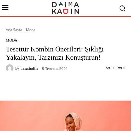
Ana Sayfa
Moda
MODA
Tesettür Kombin Önerileri: Şıklığı
Yakalayın, Tarzınızı Konuşturun!
By
Tasarimlife
80
0
9 Temmuz 2026
Facebook
X
Pinterest
What