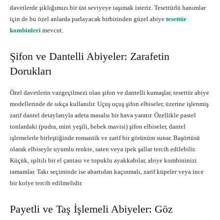
davetlerde şıklığımızı bir üst seviyeye taşımak isteriz. Tesettürlü hanımlar
için de bu özel anlarda parlayacak birbirinden güzel abiye
tesettür
kombinleri
mevcut.
Şifon ve Dantelli Abiyeler: Zarafetin
Dorukları
Özel davetlerin vazgeçilmezi olan şifon ve dantelli kumaşlar, tesettür abiye
modellerinde de sıkça kullanılır. Uçuş uçuş şifon elbiseler, üzerine işlenmiş
zarif dantel detaylarıyla adeta masalsı bir hava yaratır. Özellikle pastel
tonlardaki (pudra, mint yeşili, bebek mavisi) şifon elbiseler, dantel
işlemelerle birleştiğinde romantik ve zarif bir görünüm sunar. Başörtüsü
olarak elbiseyle uyumlu renkte, saten veya ipek şallar tercih edilebilir.
Küçük, ışıltılı bir el çantası ve topuklu ayakkabılar, abiye kombininizi
tamamlar. Takı seçiminde ise abartıdan kaçınmalı, zarif küpeler veya ince
bir kolye tercih edilmelidir.
Payetli ve Taş İşlemeli Abiyeler: Göz