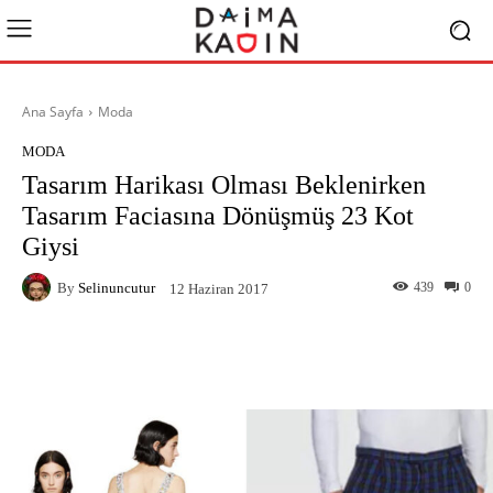
Ana Sayfa
Moda
MODA
Tasarım Harikası Olması Beklenirken
Tasarım Faciasına Dönüşmüş 23 Kot
Giysi
By
Selinuncutur
439
0
12 Haziran 2017
Facebook
X
Pinterest
What