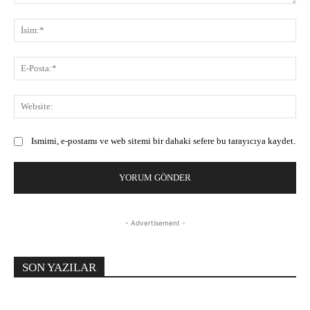
Yorum:
İsi
E-
Pos
Web
Ismimi, e-postamı ve web sitemi bir dahaki sefere bu tarayıcıya kaydet.
- Advertisement -
SON YAZILAR