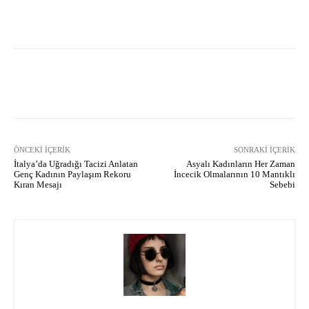
Facebook
X
Pinterest
What
ÖNCEKI İÇERIK
SONRAKI İÇERIK
İtalya’da Uğradığı Tacizi Anlatan
Asyalı Kadınların Her Zaman
Genç Kadının Paylaşım Rekoru
İncecik Olmalarının 10 Mantıklı
Kıran Mesajı
Sebebi