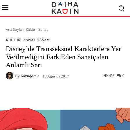
Ana Sayfa
Kültür - Sanat
KÜLTÜR - SANAT
YAŞAM
Disney’de Transseksüel Karakterlere Yer
Verilmediğini Fark Eden Sanatçıdan
Anlamlı Seri
By
Kayrapamir
453
0
18 Ağustos 2017
Facebook
X
Pinterest
What