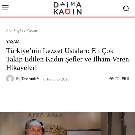
Ana Sayfa
Yaşam
YAŞAM
Türkiye’nin Lezzet Ustaları: En Çok
Takip Edilen Kadın Şefler ve İlham Veren
Hikayeleri
By
Tasarimlife
77
0
8 Temmuz 2026
Facebook
X
Pinterest
What