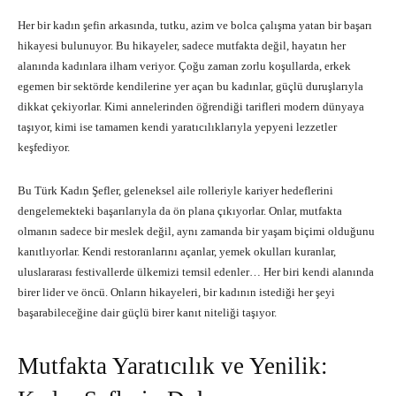
Her bir kadın şefin arkasında, tutku, azim ve bolca çalışma yatan bir başarı
hikayesi bulunuyor. Bu hikayeler, sadece mutfakta değil, hayatın her
alanında kadınlara ilham veriyor. Çoğu zaman zorlu koşullarda, erkek
egemen bir sektörde kendilerine yer açan bu kadınlar, güçlü duruşlarıyla
dikkat çekiyorlar. Kimi annelerinden öğrendiği tarifleri modern dünyaya
taşıyor, kimi ise tamamen kendi yaratıcılıklarıyla yepyeni lezzetler
keşfediyor.
Bu
Türk Kadın Şefler
, geleneksel aile rolleriyle kariyer hedeflerini
dengelemekteki başarılarıyla da ön plana çıkıyorlar. Onlar, mutfakta
olmanın sadece bir meslek değil, aynı zamanda bir yaşam biçimi olduğunu
kanıtlıyorlar. Kendi restoranlarını açanlar, yemek okulları kuranlar,
uluslararası festivallerde ülkemizi temsil edenler… Her biri kendi alanında
birer lider ve öncü. Onların hikayeleri, bir kadının istediği her şeyi
başarabileceğine dair güçlü birer kanıt niteliği taşıyor.
Mutfakta Yaratıcılık ve Yenilik: