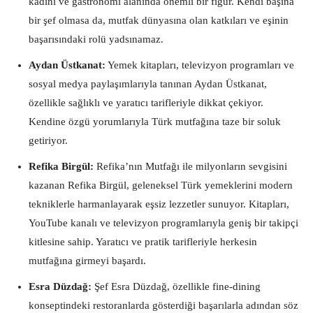
kadını ve gastronomi alanında önemli bir figür. Kendi başına
bir şef olmasa da, mutfak dünyasına olan katkıları ve eşinin
başarısındaki rolü yadsınamaz.
Aydan Üstkanat:
Yemek kitapları, televizyon programları ve
sosyal medya paylaşımlarıyla tanınan Aydan Üstkanat,
özellikle sağlıklı ve yaratıcı tarifleriyle dikkat çekiyor.
Kendine özgü yorumlarıyla Türk mutfağına taze bir soluk
getiriyor.
Refika Birgül:
Refika’nın Mutfağı ile milyonların sevgisini
kazanan Refika Birgül, geleneksel Türk yemeklerini modern
tekniklerle harmanlayarak eşsiz lezzetler sunuyor. Kitapları,
YouTube kanalı ve televizyon programlarıyla geniş bir takipçi
kitlesine sahip. Yaratıcı ve pratik tarifleriyle herkesin
mutfağına girmeyi başardı.
Esra Düzdağ:
Şef Esra Düzdağ, özellikle fine-dining
konseptindeki restoranlarda gösterdiği başarılarla adından söz