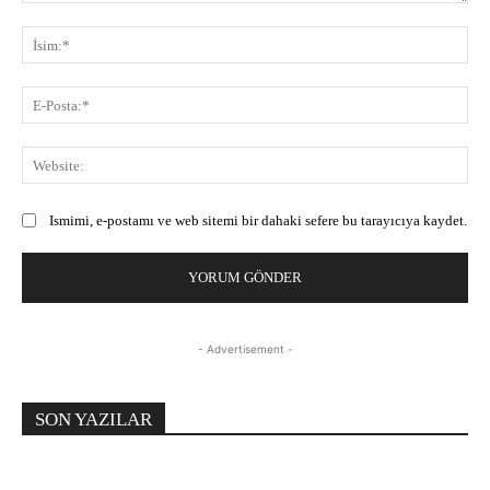
Yorum:
İsi
E-
Pos
Web
Ismimi, e-postamı ve web sitemi bir dahaki sefere bu tarayıcıya kaydet.
- Advertisement -
SON YAZILAR