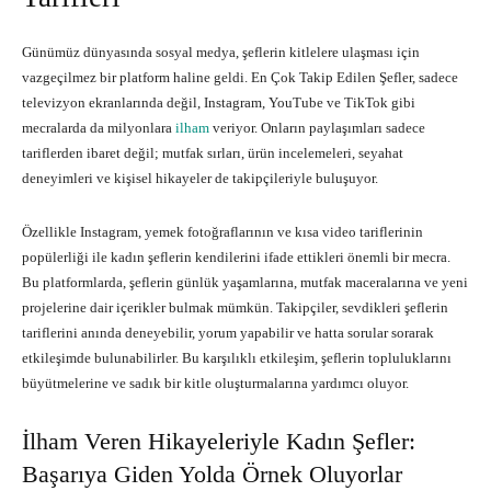
Günümüz dünyasında sosyal medya, şeflerin kitlelere ulaşması için
vazgeçilmez bir platform haline geldi.
En Çok Takip Edilen Şefler
, sadece
televizyon ekranlarında değil, Instagram, YouTube ve TikTok gibi
mecralarda da milyonlara
ilham
veriyor. Onların paylaşımları sadece
tariflerden ibaret değil; mutfak sırları, ürün incelemeleri, seyahat
deneyimleri ve kişisel hikayeler de takipçileriyle buluşuyor.
Özellikle Instagram, yemek fotoğraflarının ve kısa video tariflerinin
popülerliği ile kadın şeflerin kendilerini ifade ettikleri önemli bir mecra.
Bu platformlarda, şeflerin günlük yaşamlarına, mutfak maceralarına ve yeni
projelerine dair içerikler bulmak mümkün. Takipçiler, sevdikleri şeflerin
tariflerini anında deneyebilir, yorum yapabilir ve hatta sorular sorarak
etkileşimde bulunabilirler. Bu karşılıklı etkileşim, şeflerin topluluklarını
büyütmelerine ve sadık bir kitle oluşturmalarına yardımcı oluyor.
İlham Veren Hikayeleriyle Kadın Şefler:
Başarıya Giden Yolda Örnek Oluyorlar