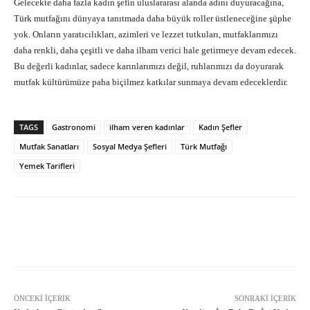
Gelecekte daha fazla kadın şefin uluslararası alanda adını duyuracağına,
Türk mutfağını dünyaya tanıtmada daha büyük roller üstleneceğine şüphe
yok. Onların yaratıcılıkları, azimleri ve lezzet tutkuları, mutfaklarımızı
daha renkli, daha çeşitli ve daha ilham verici hale getirmeye devam edecek.
Bu değerli kadınlar, sadece karınlarımızı değil, ruhlarımızı da doyurarak
mutfak kültürümüze paha biçilmez katkılar sunmaya devam edeceklerdir.
TAGS
Gastronomi
ilham veren kadınlar
Kadın Şefler
Mutfak Sanatları
Sosyal Medya Şefleri
Türk Mutfağı
Yemek Tarifleri
Facebook
X
Pinterest
What
ÖNCEKI İÇERIK
SONRAKI İÇERIK