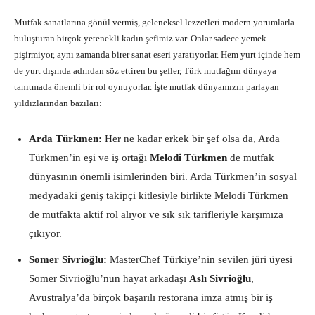
Mutfak sanatlarına gönül vermiş, geleneksel lezzetleri modern yorumlarla
buluşturan birçok yetenekli kadın şefimiz var. Onlar sadece yemek
pişirmiyor, aynı zamanda birer sanat eseri yaratıyorlar. Hem yurt içinde hem
de yurt dışında adından söz ettiren bu şefler, Türk mutfağını dünyaya
tanıtmada önemli bir rol oynuyorlar. İşte mutfak dünyamızın parlayan
yıldızlarından bazıları:
Arda Türkmen:
Her ne kadar erkek bir şef olsa da, Arda
Türkmen’in eşi ve iş ortağı
Melodi Türkmen
de mutfak
dünyasının önemli isimlerinden biri. Arda Türkmen’in sosyal
medyadaki geniş takipçi kitlesiyle birlikte Melodi Türkmen
de mutfakta aktif rol alıyor ve sık sık tarifleriyle karşımıza
çıkıyor.
Somer Sivrioğlu:
MasterChef Türkiye’nin sevilen jüri üyesi
Somer Sivrioğlu’nun hayat arkadaşı
Aslı Sivrioğlu
,
Avustralya’da birçok başarılı restorana imza atmış bir iş