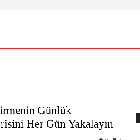
ELLIK
YAŞAM
O KADIN
NASIL?
KÜLTÜR – SANAT
ştirmenin Günlük
risini Her Gün Yakalayın
87
0