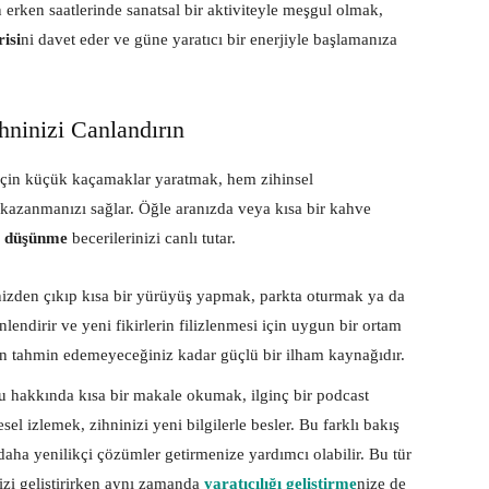
ın erken saatlerinde sanatsal bir aktiviteyle meşgul olmak,
isi
ni davet eder ve güne yaratıcı bir enerjiyle başlamanıza
ihninizi Canlandırın
 için küçük kaçamaklar yaratmak, hem zihinsel
 kazanmanızı sağlar. Öğle aranızda veya kısa bir kahve
ı düşünme
becerilerinizi canlı tutar.
izden çıkıp kısa bir yürüyüş yapmak, parkta oturmak ya da
endirir ve yeni fikirlerin filizlenmesi için uygun bir ortam
an tahmin edemeyeceğiniz kadar güçlü bir ilham kaynağıdır.
u hakkında kısa bir makale okumak, ilginç bir podcast
esel izlemek, zihninizi yeni bilgilerle besler. Bu farklı bakış
 daha yenilikçi çözümler getirmenize yardımcı olabilir. Bu tür
izi geliştirirken aynı zamanda
yaratıcılığı geliştirme
nize de