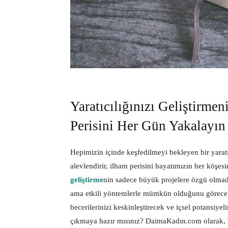
Yaratıcılığınızı Geliştirme
Perisini Her Gün Yakalayın
Hepimizin içinde keşfedilmeyi bekleyen bir yaratıc
alevlendirir, ilham perisini hayatımızın her köşes
geliştirme
nin sadece büyük projelere özgü olmadı
ama etkili yöntemlerle mümkün olduğunu göreceği
becerilerinizi keskinleştirecek ve içsel potansiyel
çıkmaya hazır mısınız? DaimaKadın.com olarak, h