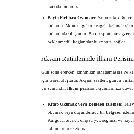
katkıda bulunur.
Beyin Fırtınası Oyunları:
Yanınızda kağıt ve 
kullanın. Aklınıza gelen rastgele kelimelerde
kullanımlar düşünün. Bu tür spontane egzersizl
beklenmedik bağlantılar kurmanızı sağlar.
Akşam Rutinlerinde İlham Perisin
Gün sona ererken, zihninizin rahatlamasına ve ken
için temel oluşturur. Akşam saatleri, günün biriki
bir zamandır.
İlham perisi
ni akşamlarınıza davet 
Kitap Okumak veya Belgesel İzlemek:
Televi
okumak veya düşündürücü bir belgesel izlemek, z
Kurgusal eserler, empati yeteneğinizi ve hayal
tohumlarını ekebilir.