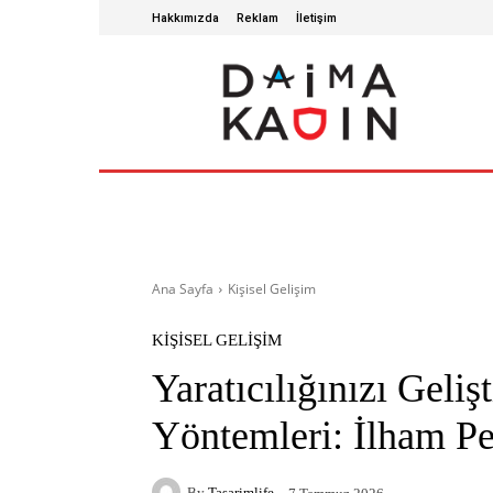
Hakkımızda
Reklam
İletişim
ANA SAYFA
SAĞLIKLI YAŞAM
GÜZ
Ana Sayfa
Kişisel Gelişim
KIŞISEL GELIŞIM
Yaratıcılığınızı Geli
Yöntemleri: İlham Pe
By
Tasarimlife