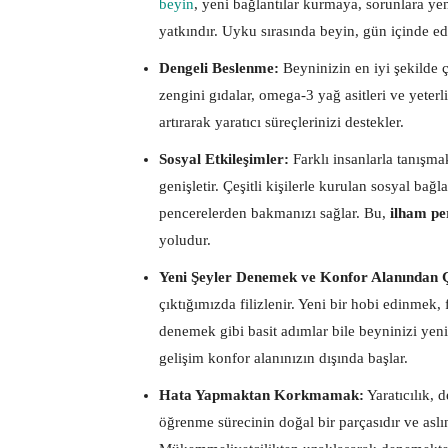
beyin
, yeni bağlantılar kurmaya, sorunlara y
yatkındır. Uyku sırasında beyin, gün içinde edin
Dengeli Beslenme:
Beyninizin en iyi şekilde ç
zengini gıdalar, omega-3 yağ asitleri ve yeterli
artırarak yaratıcı süreçlerinizi destekler.
Sosyal Etkileşimler:
Farklı insanlarla tanışmak
genişletir. Çeşitli kişilerle kurulan sosyal ba
pencerelerden bakmanızı sağlar. Bu,
ilham per
yoludur.
Yeni Şeyler Denemek ve Konfor Alanından
çıktığımızda filizlenir. Yeni bir hobi edinmek,
denemek gibi basit adımlar bile beyninizi yeni
gelişim konfor alanınızın dışında başlar.
Hata Yapmaktan Korkmamak:
Yaratıcılık, 
öğrenme sürecinin doğal bir parçasıdır ve aslı