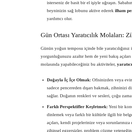
isterseniz de basit bir el işiyle uğraşın. Sabah
beyninizin sağ lobunu aktive ederek
ilham per
yardımcı olur.
Gün Ortası Yaratıcılık Molaları: Z
Günün yoğun temposu içinde bile yaratıcılığınız
yorgunluğunuzu azaltır hem de yeni bakış açıları
molasında yapabileceğiniz bu aktiviteler,
yaratıc
Doğayla İç İçe Olmak:
Ofisinizden veya evin
sadece pencereden dışarı bakmak, zihninizi dinl
sağlar. Doğanın renkleri ve sesleri, çoğu zam
Farklı Perspektifler Keşfetmek:
Yeni bir kon
dinlemek veya farklı bir kültürle ilgili bir belg
açıları, kendi projelerinize veya sorunlarınıza
zihinsel egzersizler, problem çözme yeteneğin