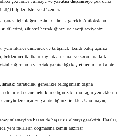
enilikçi çözümler bulmaya ve
yaratıcı düşünme
ye çok daha
diği bilgileri işler ve düzenler.
alışması için doğru besinleri alması gerekir. Antioksidan
 su tüketimi, zihinsel berraklığınızı ve enerji seviyenizi
, yeni fikirler dinlemek ve tartışmak, kendi bakış açınızı
ğlar, beklenmedik ilham kaynakları sunar ve sorunlara farklı
isi
ni çağırmanın ve ortak yaratıcılığı keşfetmenin harika bir
 Çıkmak:
Yaratıcılık, genellikle bildiğimizin dışına
 farklı bir rota denemek, bilmediğiniz bir mutfağın yemeklerini
 deneyimlere açar ve yaratıcılığınızı tetikler. Unutmayın,
deneyimlemeyi ve bazen de başarısız olmayı gerektirir. Hatalar,
nda yeni fikirlerin doğmasına zemin hazırlar.