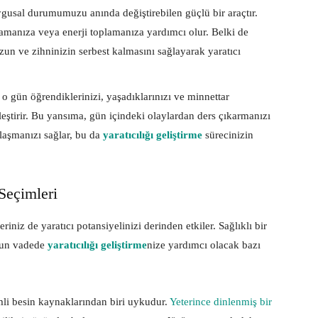
usal durumumuzu anında değiştirebilen güçlü bir araçtır.
amanıza veya enerji toplamanıza yardımcı olur. Belki de
un ve zihninizin serbest kalmasını sağlayarak yaratıcı
 gün öğrendiklerinizi, yaşadıklarınızı ve minnettar
eştirir. Bu yansıma, gün içindeki olaylardan ders çıkarmanızı
klaşmanızı sağlar, bu da
yaratıcılığı geliştirme
sürecinizin
Seçimleri
riniz de yaratıcı potansiyelinizi derinden etkiler. Sağlıklı bir
uzun vadede
yaratıcılığı geliştirme
nize yardımcı olacak bazı
mli besin kaynaklarından biri uykudur.
Yeterince dinlenmiş bir