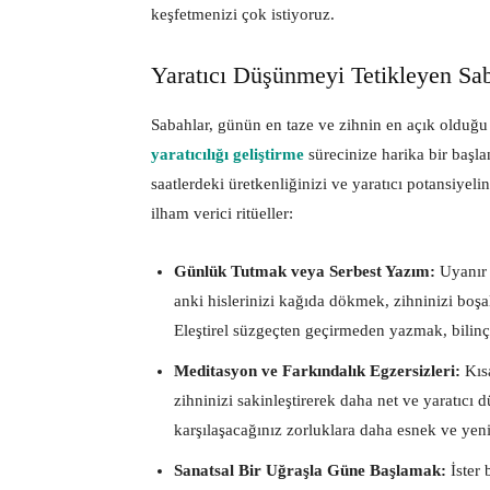
keşfetmenizi çok istiyoruz.
Yaratıcı Düşünmeyi Tetikleyen Sab
Sabahlar, günün en taze ve zihnin en açık olduğ
yaratıcılığı geliştirme
sürecinize harika bir başla
saatlerdeki üretkenliğinizi ve yaratıcı potansiyeli
ilham verici ritüeller:
Günlük Tutmak veya Serbest Yazım:
Uyanır 
anki hislerinizi kağıda dökmek, zihninizi boşa
Eleştirel süzgeçten geçirmeden yazmak, bilinçal
Meditasyon ve Farkındalık Egzersizleri:
Kısa
zihninizi sakinleştirerek daha net ve yaratıcı 
karşılaşacağınız zorluklara daha esnek ve yeni
Sanatsal Bir Uğraşla Güne Başlamak:
İster 