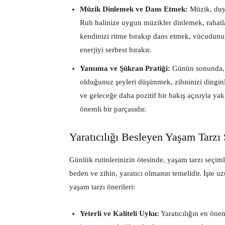
Müzik Dinlemek ve Dans Etmek:
Müzik, duyg
Ruh halinize uygun müzikler dinlemek, rahatl
kendinizi ritme bırakıp dans etmek, vücudunuz
enerjiyi serbest bırakır.
Yansıma ve Şükran Pratiği:
Günün sonunda, o
olduğunuz şeyleri düşünmek, zihninizi dinginl
ve geleceğe daha pozitif bir bakış açısıyla ya
önemli bir parçasıdır.
Yaratıcılığı Besleyen Yaşam Tarzı 
Günlük rutinlerinizin ötesinde, yaşam tarzı seçimle
beden ve zihin, yaratıcı olmanın temelidir. İşte 
yaşam tarzı önerileri:
Yeterli ve Kaliteli Uyku:
Yaratıcılığın en öne