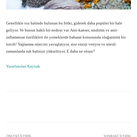
Genellikle toz halinde bulunan bu bitki, giderek daha popüler bir hale
geliyor. Ve bunun haklı bir nedeni var. Anti-kanser, sindirim ve anti-
inflamatuar özellikleri ile yemeklerde baharat konusunda olağanüstü bir
tercih! Yaşlanma sürecini yavaşlatıyor, size enerji veriyor ve stresli
zamanlarda ruh halinizi yükseltiyor. E daha ne olsun?
Yararlanılan Kaynak
Facebook
X
Pinterest
What
ÖNCEKI İÇERIK
SONRAKI İÇERIK