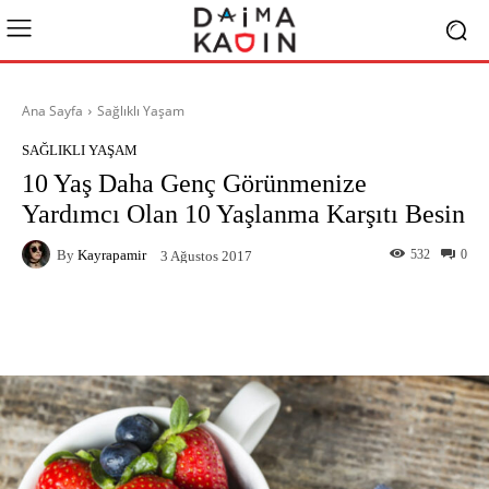
Ana Sayfa
Sağlıklı Yaşam
SAĞLIKLI YAŞAM
10 Yaş Daha Genç Görünmenize
Yardımcı Olan 10 Yaşlanma Karşıtı Besin
By
Kayrapamir
532
0
3 Ağustos 2017
Facebook
X
Pinterest
What