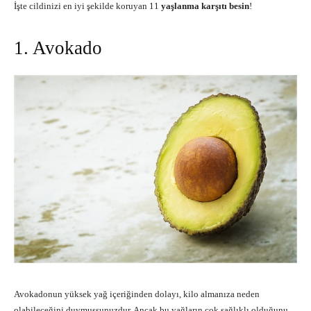
İşte cildinizi en iyi şekilde koruyan 11
yaşlanma karşıtı besin
!
1. Avokado
Avokadonun yüksek yağ içeriğinden dolayı, kilo almanıza neden
olabileceğini duymuşsunuzdur. Ancak bu yağların çok sağlıklı olduğunu