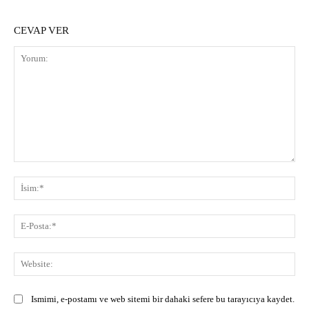
CEVAP VER
Yorum:
İsi
E-
Pos
Web
Ismimi, e-postamı ve web sitemi bir dahaki sefere bu tarayıcıya kaydet.