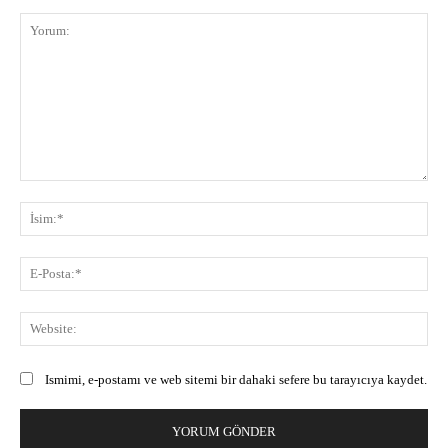
Yorum:
İsi
E-
Pos
Web
Ismimi, e-postamı ve web sitemi bir dahaki sefere bu tarayıcıya kaydet.