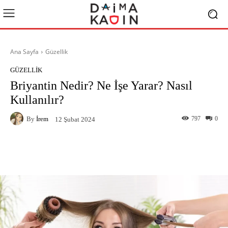
Ana Sayfa
Güzellik
GÜZELLIK
Briyantin Nedir? Ne İşe Yarar? Nasıl
Kullanılır?
By
İrem
797
0
12 Şubat 2024
Facebook
X
Pinterest
What