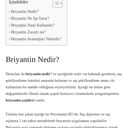
İçindekiler
Briyantin Nedir?
Briyantin Ne İşe Yarar?
Briyantin Nasıl Kullanılır?
Briyantin Zararlı mı?
Briyantin Avantajları Nelerdir?
Briyantin Nedir?
Detayları ile
briyantin nedir
? ve içeriğinde neler var bakmak gerekirse, saç
şekillendirme ürünleri arasında bulunan ve saç şekillendirme amacı ile
kullanılan bir madde olduğunu söyleyebiliriz. İçeriği ise ürüne göre
değişmektedir. Örnek olarak çeşitli besleyici vitaminlerle zenginleştirilen
briyantin çeşitleri
vardır.
Ürünün öne çıkan içeriği ise Provitamin B5’dir. Saç diplerine ve saç
uçlarına 1 cm yakın mesafelerde briyantin uygulaması yapılabilir.
Briyantin aynı zamanda deforme ve kuru saçlarda elektriklenmeyi alarak