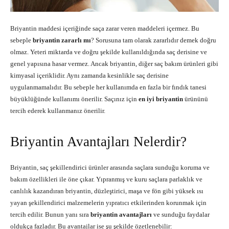
Briyantin maddesi içeriğinde saça zarar veren maddeleri içermez. Bu
sebeple
briyantin zararlı mı
? Sorusuna tam olarak zararlıdır demek doğru
olmaz. Yeteri miktarda ve doğru şekilde kullanıldığında saç derisine ve
genel yapısına hasar vermez. Ancak briyantin, diğer saç bakım ürünleri gibi
kimyasal içeriklidir. Aynı zamanda kesinlikle saç derisine
uygulanmamalıdır. Bu sebeple her kullanımda en fazla bir fındık tanesi
büyüklüğünde kullanımı önerilir. Saçınız için
en iyi briyantin
ürününü
tercih ederek kullanmanız önerilir.
Briyantin Avantajları Nelerdir?
Briyantin, saç şekillendirici ürünler arasında saçlara sunduğu koruma ve
bakım özellikleri ile öne çıkar. Yıpranmış ve kuru saçlara parlaklık ve
canlılık kazandıran briyantin, düzleştirici, maşa ve fön gibi yüksek ısı
yayan şekillendirici malzemelerin yıpratıcı etkilerinden korunmak için
tercih edilir. Bunun yanı sıra
briyantin avantajları
ve sunduğu faydalar
oldukça fazladır. Bu avantajlar ise şu şekilde özetlenebilir: