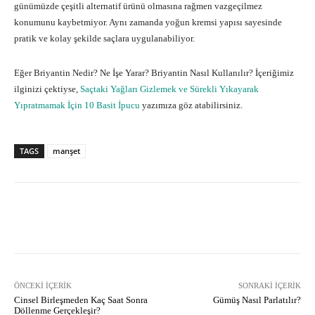
günümüzde çeşitli alternatif ürünü olmasına rağmen vazgeçilmez
konumunu kaybetmiyor. Aynı zamanda yoğun kremsi yapısı sayesinde
pratik ve kolay şekilde saçlara uygulanabiliyor.
Eğer Briyantin Nedir? Ne İşe Yarar? Briyantin Nasıl Kullanılır? İçeriğimiz
ilginizi çektiyse,
Saçtaki Yağları Gizlemek ve Sürekli Yıkayarak
Yıpratmamak İçin 10 Basit İpucu
yazımıza göz atabilirsiniz.
TAGS
manşet
Facebook
X
Pinterest
What
ÖNCEKI İÇERIK
SONRAKI İÇERIK
Cinsel Birleşmeden Kaç Saat Sonra
Gümüş Nasıl Parlatılır?
Döllenme Gerçekleşir?