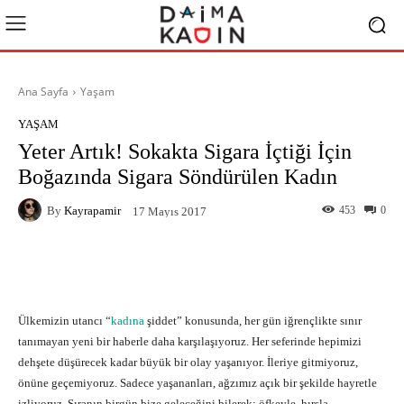
Ana Sayfa
Yaşam
YAŞAM
Yeter Artık! Sokakta Sigara İçtiği İçin
Boğazında Sigara Söndürülen Kadın
By
Kayrapamir
453
0
17 Mayıs 2017
Facebook
X
Pinterest
What
Ülkemizin utancı “
kadına
şiddet” konusunda, her gün iğrençlikte sınır
tanımayan yeni bir haberle daha karşılaşıyoruz. Her seferinde hepimizi
dehşete düşürecek kadar büyük bir olay yaşanıyor. İleriye gitmiyoruz,
önüne geçemiyoruz. Sadece yaşananları, ağzımız açık bir şekilde hayretle
izliyoruz. Sıranın birgün bize geleceğini bilerek; öfkeyle, hırsla