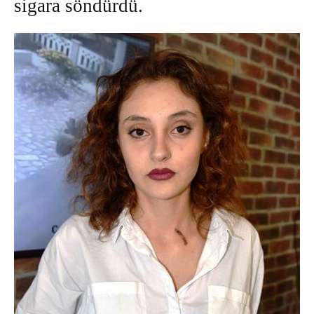
sigara
söndürdü.