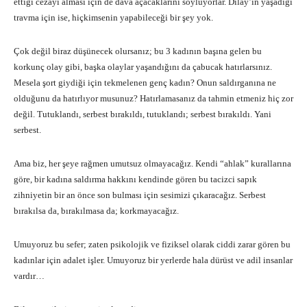
ettiği cezayı alması için de dava açacaklarını söylüyorlar. Dilay’ın yaşadığı
travma için ise, hiçkimsenin yapabileceği bir şey yok.
Çok değil biraz düşünecek olursanız; bu 3 kadının başına gelen bu
korkunç olay gibi, başka olaylar yaşandığını da çabucak hatırlarsınız.
Mesela şort giydiği için tekmelenen genç kadın? Onun saldırganına ne
olduğunu da hatırlıyor musunuz? Hatırlamasanız da tahmin etmeniz hiç zor
değil. Tutuklandı, serbest bırakıldı, tutuklandı; serbest bırakıldı. Yani
serbest.
Ama biz, her şeye rağmen umutsuz olmayacağız. Kendi “ahlak” kurallarına
göre, bir kadına saldırma hakkını kendinde gören bu tacizci sapık
zihniyetin bir an önce son bulması için sesimizi çıkaracağız. Serbest
bırakılsa da, bırakılmasa da; korkmayacağız.
Umuyoruz bu sefer; zaten psikolojik ve fiziksel olarak ciddi zarar gören bu
kadınlar için adalet işler. Umuyoruz bir yerlerde hala dürüst ve adil insanlar
vardır…