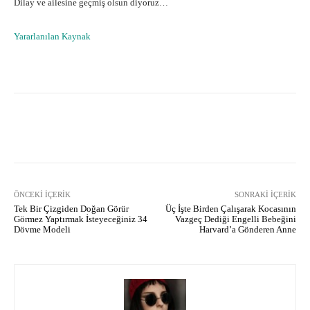
Dilay ve ailesine geçmiş olsun diyoruz…
Yararlanılan Kaynak
Facebook
X
Pinterest
What
ÖNCEKI İÇERIK
SONRAKI İÇERIK
Tek Bir Çizgiden Doğan Görür
Üç İşte Birden Çalışarak Kocasının
Görmez Yaptırmak İsteyeceğiniz 34
Vazgeç Dediği Engelli Bebeğini
Dövme Modeli
Harvard’a Gönderen Anne