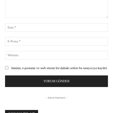
Yorum:
İsi
E-
Pos
Web
Ismimi, e-postamı ve web sitemi bir dahaki sefere bu tarayıcıya kaydet.
- Advertisement -