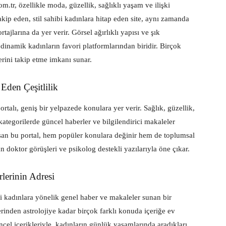
om.tr, özellikle moda, güzellik, sağlıklı yaşam ve ilişki
akip eden, stil sahibi kadınlara hitap eden site, aynı zamanda
ajlarına da yer verir. Görsel ağırlıklı yapısı ve şık
 dinamik kadınların favori platformlarından biridir. Birçok
rini takip etme imkanı sunar.
 Eden Çeşitlilik
ortalı, geniş bir yelpazede konulara yer verir. Sağlık, güzellik,
kategorilerde güncel haberler ve bilgilendirici makaleler
aşan bu portal, hem popüler konulara değinir hem de toplumsal
n doktor görüşleri ve psikolog destekli yazılarıyla öne çıkar.
lerinin Adresi
i kadınlara yönelik genel haber ve makaleler sunan bir
erinden astrolojiye kadar birçok farklı konuda içeriğe ev
ncel içerikleriyle, kadınların günlük yaşamlarında aradıkları