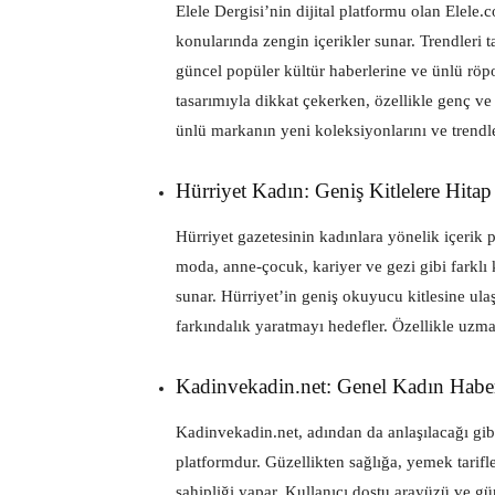
Elele Dergisi’nin dijital platformu olan Elele.c
konularında zengin içerikler sunar. Trendleri t
güncel popüler kültür haberlerine ve ünlü röport
tasarımıyla dikkat çekerken, özellikle genç ve
ünlü markanın yeni koleksiyonlarını ve trendle
Hürriyet Kadın: Geniş Kitlelere Hitap
Hürriyet gazetesinin kadınlara yönelik içerik p
moda, anne-çocuk, kariyer ve gezi gibi farklı 
sunar. Hürriyet’in geniş okuyucu kitlesine ul
farkındalık yaratmayı hedefler. Özellikle uzma
Kadinvekadin.net: Genel Kadın Haber
Kadinvekadin.net, adından da anlaşılacağı gib
platformdur. Güzellikten sağlığa, yemek tarifl
sahipliği yapar. Kullanıcı dostu arayüzü ve gü