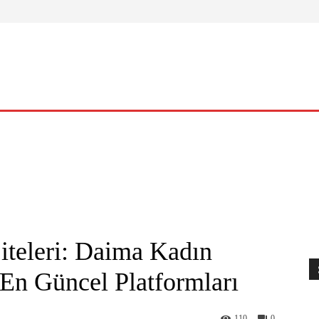
ELLIK
YAŞAM
O KADIN
NASIL?
KÜLTÜR – SANAT
iteleri: Daima Kadın
 En Güncel Platformları
110
0