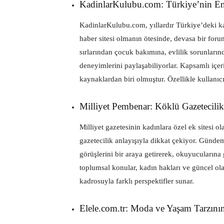
KadinlarKulubu.com: Türkiye’nin 
KadinlarKulubu.com, yıllardır Türkiye’deki ka
haber sitesi olmanın ötesinde, devasa bir foru
sırlarından çocuk bakımına, evlilik sorunlarınd
deneyimlerini paylaşabiliyorlar. Kapsamlı içeri
kaynaklardan biri olmuştur. Özellikle kullanıcı
Milliyet Pembenar: Köklü Gazetecilik
Milliyet gazetesinin kadınlara özel ek sitesi o
gazetecilik anlayışıyla dikkat çekiyor. Günde
görüşlerini bir araya getirerek, okuyucularına 
toplumsal konular, kadın hakları ve güncel olay
kadrosuyla farklı perspektifler sunar.
Elele.com.tr: Moda ve Yaşam Tarzını