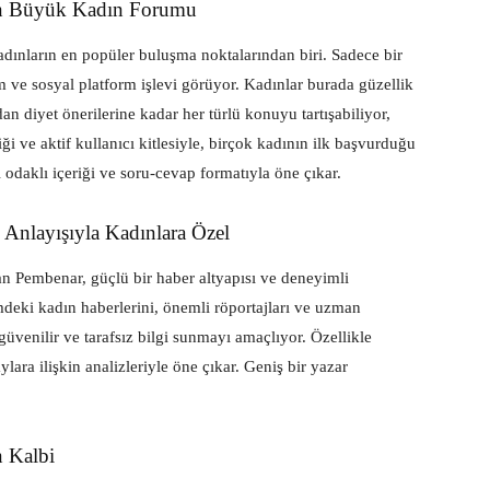
En Büyük Kadın Forumu
dınların en popüler buluşma noktalarından biri. Sadece bir
m ve sosyal platform işlevi görüyor. Kadınlar burada güzellik
an diyet önerilerine kadar her türlü konuyu tartışabiliyor,
ği ve aktif kullanıcı kitlesiyle, birçok kadının ilk başvurduğu
 odaklı içeriği ve soru-cevap formatıyla öne çıkar.
 Anlayışıyla Kadınlara Özel
lan Pembenar, güçlü bir haber altyapısı ve deneyimli
mdeki kadın haberlerini, önemli röportajları ve uzman
güvenilir ve tarafsız bilgi sunmayı amaçlıyor. Özellikle
lara ilişkin analizleriyle öne çıkar. Geniş bir yazar
n Kalbi