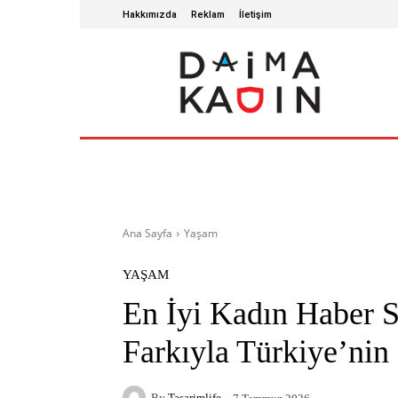
Hakkımızda
Reklam
İletişim
ANA SAYFA
SAĞLIKLI YAŞAM
GÜZ
Ana Sayfa
Yaşam
YAŞAM
En İyi Kadın Haber S
Farkıyla Türkiye’nin
By
Tasarimlife