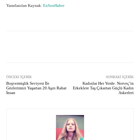
Yararlanılan Kaynak:
EnSonHaber
Facebook
X
Pinterest
What
ÖNCEKI İÇERIK
SONRAKI İÇERIK
Boşvermişlik Seviyesi İle
Kadınlar Her Yerde: Norveç’in
Gözlerimizi Yaşartan 20 Aşırı Rahat
Erkeklere Taş Çıkartan Güçlü Kadın
İnsan
Askerleri