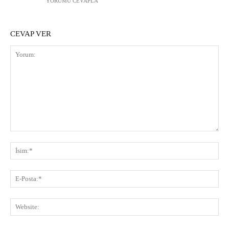
YORUMU CEVAPLA
CEVAP VER
Yorum:
İsi
E-
Pos
Web