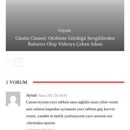
YAŞAM
Günün Cinneti: Otobüste Gördüğü Sevgililerden
Rahatsız Olup Videoya Çeken Adam
1 YORUM
Aytul
6 Nisan 2017 De 16:01
Canım teyzem yuce rabbim sana sağlıklı uzun yillar versin
seni onların başından ayirmasin yuce rabbim güç kuvvet
versin .yarabbi m melek yuzlutayzem yuce annesin sen
.ellerinden öperim.