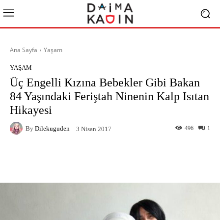
Ana Sayfa
Yaşam
YAŞAM
Üç Engelli Kızına Bebekler Gibi Bakan
84 Yaşındaki Feriştah Ninenin Kalp Isıtan
Hikayesi
By
Dilekuguden
496
1
3 Nisan 2017
Facebook
X
Pinterest
What