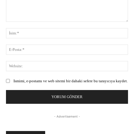
Yorum:
İsi
E-
Pos
Web
Ismimi, e-postamı ve web sitemi bir dahaki sefere bu tarayıcıya kaydet.
- Advertisement -