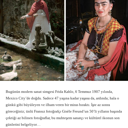
Bugünün modern sanat simgesi Frida Kahlo, 6 Temmuz 1907 yılında,
Mexico City’de doğdu. Sadece 47 yaşına kadar yaşasa da, ardında; hala o
günkü gibi büyüleyen ve ilham veren bir miras bıraktı. İşte az sonra
göreceğiniz; ünlü Fransız fotoğrafçı Gisèle Freund’un 50’li yılların başında
çektiği az bilinen fotoğraflar, bu muhteşem sanatçı ve kültürel ikonun son
günlerini belgeliyor…