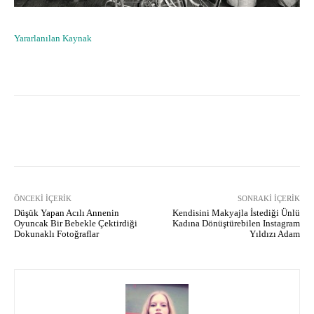
Yararlanılan Kaynak
Facebook
X
Pinterest
What
ÖNCEKI İÇERIK
SONRAKI İÇERIK
Düşük Yapan Acılı Annenin
Kendisini Makyajla İstediği Ünlü
Oyuncak Bir Bebekle Çektirdiği
Kadına Dönüştürebilen Instagram
Dokunaklı Fotoğraflar
Yıldızı Adam