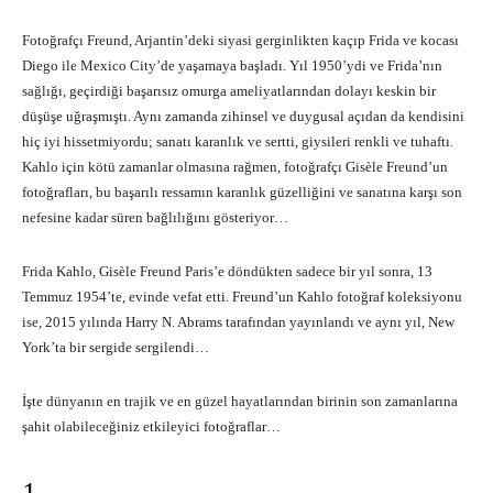
Fotoğrafçı Freund, Arjantin’deki siyasi gerginlikten kaçıp Frida ve kocası
Diego ile Mexico City’de yaşamaya başladı. Yıl 1950’ydi ve Frida’nın
sağlığı, geçirdiği başarısız omurga ameliyatlarından dolayı keskin bir
düşüşe uğraşmıştı. Aynı zamanda zihinsel ve duygusal açıdan da kendisini
hiç iyi hissetmiyordu; sanatı karanlık ve sertti, giysileri renkli ve tuhaftı.
Kahlo için kötü zamanlar olmasına rağmen, fotoğrafçı Gisèle Freund’un
fotoğrafları, bu başarılı ressamın karanlık güzelliğini ve sanatına karşı son
nefesine kadar süren bağlılığını gösteriyor…
Frida Kahlo, Gisèle Freund Paris’e döndükten sadece bir yıl sonra, 13
Temmuz 1954’te, evinde vefat etti. Freund’un Kahlo fotoğraf koleksiyonu
ise, 2015 yılında Harry N. Abrams tarafından yayınlandı ve aynı yıl, New
York’ta bir sergide sergilendi…
İşte dünyanın en trajik ve en güzel hayatlarından birinin son zamanlarına
şahit olabileceğiniz etkileyici fotoğraflar…
1.