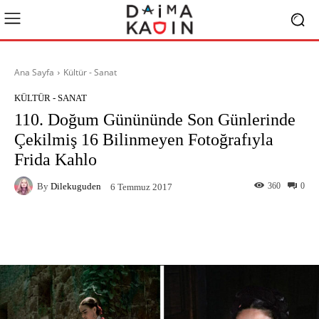
Ana Sayfa
Kültür - Sanat
KÜLTÜR - SANAT
110. Doğum Günününde Son Günlerinde
Çekilmiş 16 Bilinmeyen Fotoğrafıyla
Frida Kahlo
By
Dilekuguden
360
0
6 Temmuz 2017
Facebook
X
Pinterest
What