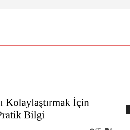
ELLIK
YAŞAM
O KADIN
NASIL?
KÜLTÜR – SANAT
 Kolaylaştırmak İçin
ratik Bilgi
637
0