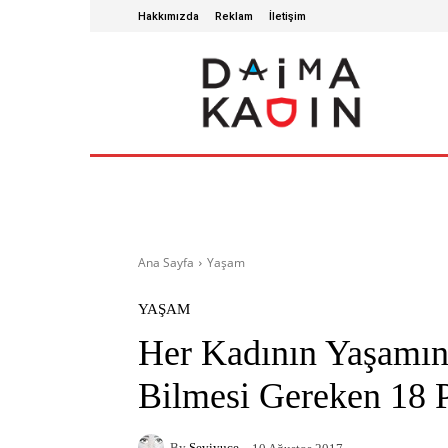
Hakkımızda
Reklam
İletişim
ANA SAYFA
SAĞLIKLI YAŞAM
GÜZ
Ana Sayfa
Yaşam
YAŞAM
Her Kadının Yaşamını
Bilmesi Gereken 18 P
By
Seviyuce