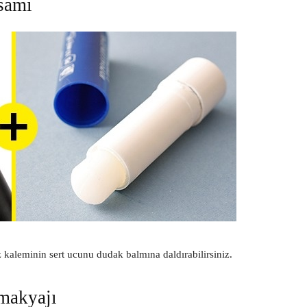
samı
aleminin sert ucunu dudak balmına daldırabilirsiniz.
makyajı