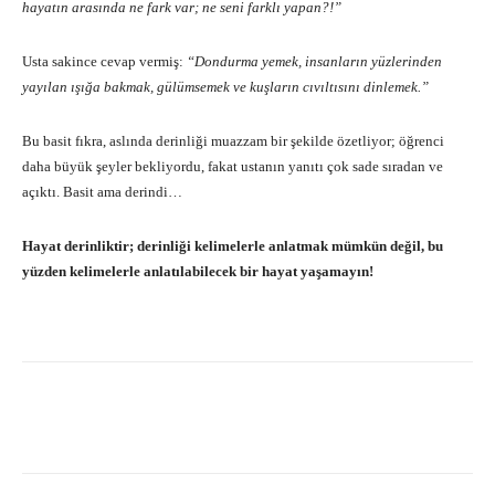
hayatın arasında ne fark var; ne seni farklı yapan?!”
Usta sakince cevap vermiş:
“Dondurma yemek, insanların yüzlerinden
yayılan ışığa bakmak, gülümsemek ve kuşların cıvıltısını dinlemek.”
Bu basit fıkra, aslında derinliği muazzam bir şekilde özetliyor; öğrenci
daha büyük şeyler bekliyordu, fakat ustanın yanıtı çok sade sıradan ve
açıktı. Basit ama derindi…
Hayat derinliktir; derinliği kelimelerle anlatmak mümkün değil, bu
yüzden kelimelerle anlatılabilecek bir hayat yaşamayın!
Facebook
X
Pinterest
What