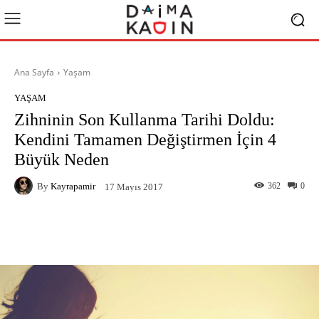
Ana Sayfa
Yaşam
YAŞAM
Zihninin Son Kullanma Tarihi Doldu:
Kendini Tamamen Değiştirmen İçin 4
Büyük Neden
By
Kayrapamir
362
0
17 Mayıs 2017
Facebook
X
Pinterest
What