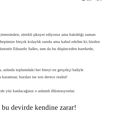
st
WhatsApp
çirmesinden, sürekli şikayet ediyoruz ama bakıldığı zaman
i hepimize birçok kolaylık sundu ama kabul edelim ki; bizden
llüstratör Eduardo Salles, tam da bu düşünceden hareketle,
la, aslında toplumdaki her bireyi en gerçekçi haliyle
 karamsar, bazıları ise son derece realist!
de yüz katılacağınız o anlamlı illüstrasyonlar.
, bu devirde kendine zarar!