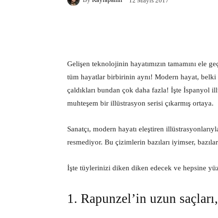
12 Mayıs 2017
Facebook
X
Pintere
Gelişen teknolojinin hayatımızın tamamını ele ge
tüm hayatlar birbirinin aynı! Modern hayat, belk
çaldıkları bundan çok daha fazla! İşte İspanyol i
muhteşem bir illüstrasyon serisi çıkarmış ortaya.
Sanatçı, modern hayatı eleştiren illüstrasyonlarıy
resmediyor. Bu çizimlerin bazıları iyimser, bazıları
İşte tüylerinizi diken diken edecek ve hepsine yüz
1. Rapunzel’in uzun saçları