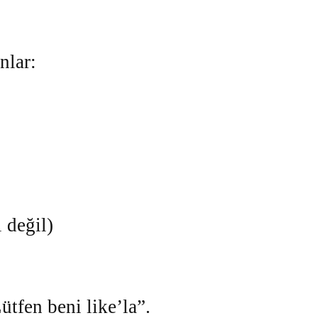
nlar:
i değil)
ütfen beni like’la”.