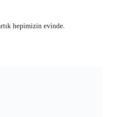
artık hepimizin evinde.
ık / Gerçek hayatta arkadaşlık.