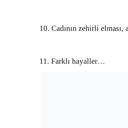
10. Cadının zehirli elması, 
11. Farklı hayaller…
12. Sosyal medyada arkadaşl