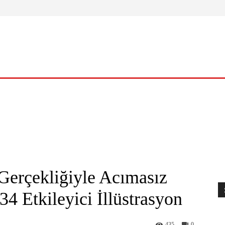
ELLIK
YAŞAM
O KADIN
NASIL?
KÜLTÜR – SANAT
erçekliğiyle Acımasız
34 Etkileyici İllüstrasyon
435
0