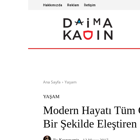
Hakkımızda
Reklam
İletişim
ANA SAYFA
SAĞLIKLI YAŞAM
GÜZ
Ana Sayfa
Yaşam
YAŞAM
Modern Hayatı Tüm G
Bir Şekilde Eleştiren 
By
Kayrapamir