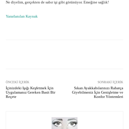
Ne diyelim, gerçekten de sabır işi gibi görünüyor. Emeğine sağlık!
Yararlanılan Kaynak
Facebook
X
Pinterest
What
ÖNCEKI İÇERIK
SONRAKI İÇERIK
İçinizdeki Işığı Keşfetmek İçin
Sıkan Ayakkabılarınızı Rahatça
Uygulamanız Gereken Basit Bir
Giyebilmeniz İçin Genişletme ve
Reçete
Konfor Yöntemleri