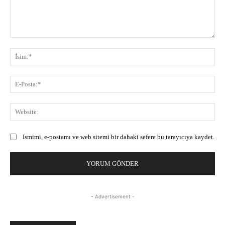
Yorum:
İsi
E-
Pos
Web
Ismimi, e-postamı ve web sitemi bir dahaki sefere bu tarayıcıya kaydet.
- Advertisement -