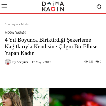
Ana Sayfa
Moda
MODA
YAŞAM
4 Yıl Boyunca Biriktirdiği Şekerleme
Kağıtlarıyla Kendisine Çılgın Bir Elbise
Yapan Kadın
By
Seviyuce
356
0
17 Mayıs 2017
Facebook
X
Pinterest
What