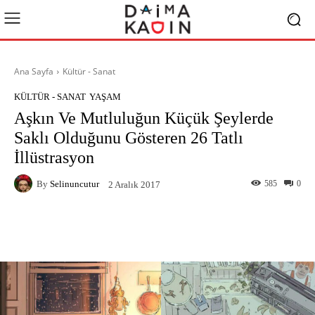
Ana Sayfa
Kültür - Sanat
KÜLTÜR - SANAT
YAŞAM
Aşkın Ve Mutluluğun Küçük Şeylerde
Saklı Olduğunu Gösteren 26 Tatlı
İllüstrasyon
By
Selinuncutur
585
0
2 Aralık 2017
Facebook
X
Pinterest
What