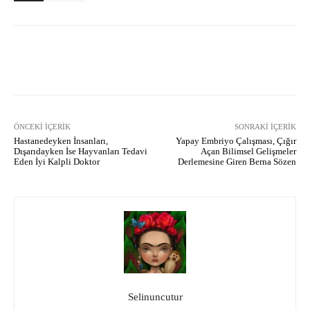
Facebook
X
Pinterest
What
ÖNCEKI İÇERIK
SONRAKI İÇERIK
Hastanedeyken İnsanları,
Yapay Embriyo Çalışması, Çığır
Dışarıdayken İse Hayvanları Tedavi
Açan Bilimsel Gelişmeler
Eden İyi Kalpli Doktor
Derlemesine Giren Berna Sözen
Selinuncutur