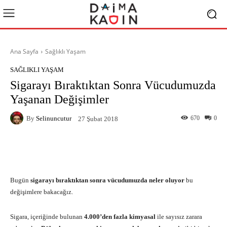
Ana Sayfa
Sağlıklı Yaşam
SAĞLIKLI YAŞAM
Sigarayı Bıraktıktan Sonra Vücudumuzda
Yaşanan Değişimler
By
Selinuncutur
670
0
27 Şubat 2018
Facebook
X
Pinterest
What
Bugün
sigarayı bıraktıktan sonra vücudumuzda neler oluyor
bu
değişimlere bakacağız.
Sigara, içeriğinde bulunan
4.000’den fazla kimyasal
ile sayısız zarara