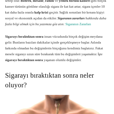
sebep olur.
Böbrek
,
mesane
,
rahim
ve
yemek borusu kanseri
gibi birçok
kanser türünün görülme olasılığı sigara ile kat kat artar; sigara içenler 10
kat daha fazla oranla
kalp krizi
geçirir. Sağlık sorunları bir kenara kişiyi
sosyal ve ekonomik açıdan da etkiler.
Sigaranın zararları
hakkında daha
fazla bilgi almak için bu yazımıza göz atın:
Sigaranın Zararları
Sigarayı bıraktıktan sonra
insan vücudunda birçok değişim meydana
gelir. Bunların bazıları dakikalar içinde gerçekleşmeye başlar. Aslında
farkında olmadan bu değişimlerin birçoğunu kendimiz başlatırız. Fakat
mesele sigarayı uzun süre bırakarak tüm bu değişimleri yaşamaktır. İşte
sigarayı bıraktıktan sonra
yaşanan olumlu değişimler.
Sigarayı bıraktıktan sonra neler
oluyor?