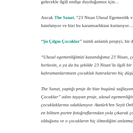
gelecekle ilgili endişe duyduğumuz için…
Ancak
The Sanat
, “23 Nisan Ulusal Egemenlik ve
hatırlatıyor ve bizi bu karamsarlıktan kurtarıyor
“
Şu Çılgın Çocuklar
” isimli anlamlı projeyi, bir
“Ulusal egemenliğimizi kazandığımız 23 Nisan, 
herkesin, o ya da bu şekilde 23 Nisan’la ilgili bi
kahramanlarımızın çocukluk hatıralarını hiç dü
The Sanat, yaptığı proje ile bize bugünü sağlaya
Çocuklar” adını taşıyan proje, ulusal egemenliğ
çocukluklarına odaklanıyor. Atatürk’ten Seyit O
en bilinen portre fotoğraflarından yola çıkarak 
olduğunu ve o çocukların hiç ölmediğini anlatmay