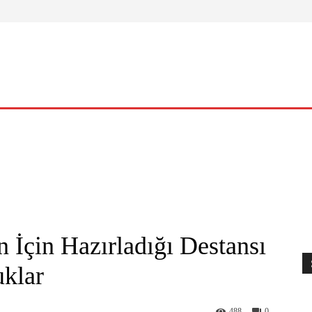
ELLIK
YAŞAM
O KADIN
NASIL?
KÜLTÜR – SANAT
 İçin Hazırladığı Destansı
uklar
488
0