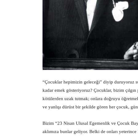
“Çocuklar hepimizin geleceği” diyip duruyoruz sü
kadar emek gösteriyoruz? Çocuklar, bizim çılgın p
kötülerden uzak tutmak; onlara doğruyu öğretme
ve yanlışı dürüst bir şekilde gören her çocuk, günü
Bizim “23 Nisan Ulusal Egemenlik ve Çocuk Bayra
aklımıza bunlar geliyor. Belki de onları yeteri