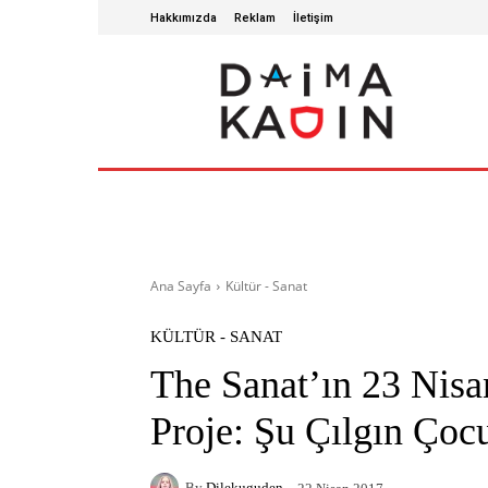
Hakkımızda
Reklam
İletişim
ANA SAYFA
SAĞLIKLI YAŞAM
GÜZ
Ana Sayfa
Kültür - Sanat
KÜLTÜR - SANAT
The Sanat’ın 23 Nisan
Proje: Şu Çılgın Çoc
By
Dilekuguden