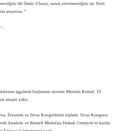
tmenliğini Ali Ömür Ulusoy, sanat yönetmenliğini ise Nesli
nla anıyoruz.”
er…
klarının işgalinin başlaması üzerine Mustafa Kemal, 19
n ateşini yaktı.
ra, Erzurum ve Sivas Kongrelerini topladı. Sivas Kongresi
eştirerek Anadolu ve Rumeli Müdafaai Hukuk Cemiyeti’ni kurdu.
le Amasya Görüşmesini yaptı.