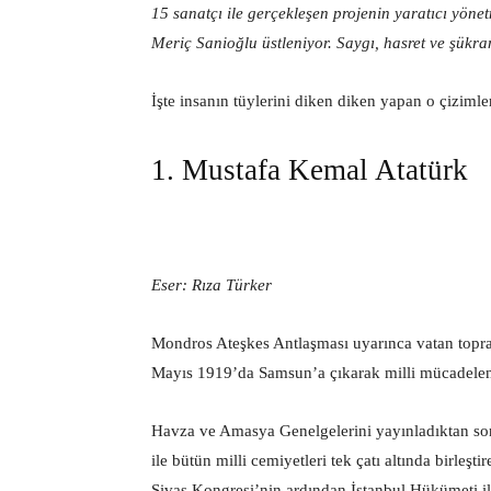
15 sanatçı ile gerçekleşen projenin yaratıcı yöne
Meriç Sanioğlu üstleniyor. Saygı, hasret ve şükra
İşte insanın tüylerini diken diken yapan o çiziml
1. Mustafa Kemal Atatürk
Eser: Rıza Türker
Mondros Ateşkes Antlaşması uyarınca vatan topra
Mayıs 1919’da Samsun’a çıkarak milli mücadeleni
Havza ve Amasya Genelgelerini yayınladıktan son
ile bütün milli cemiyetleri tek çatı altında birl
Sivas Kongresi’nin ardından İstanbul Hükümeti i