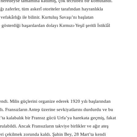
eredeyse tamamına katılmış, çok tecrübeli bir komutandı.
zaferler, tüm askerî otoriteler tarafından hayranlıkla
efakârlığı ile bilinir. Kurtuluş Savaşı’nı başlatan
österdiği başarılardan dolayı Kırmızı-Yeşil şeritli İstiklâl
ndi. Milis güçlerini organize ederek 1920 yılı başlarından
dı. Fransızların Antep üzerine sevkiyatlarını durdurdu ve bu
’ta kalabalık bir Fransız gücü Urfa’ya harekata geçmiş, fakat
ulabildi. Ancak Fransızların takviye birlikler ve ağır ateş
eri çekilmek zorunda kaldı. Şahin Bey, 28 Mart’ta kendi