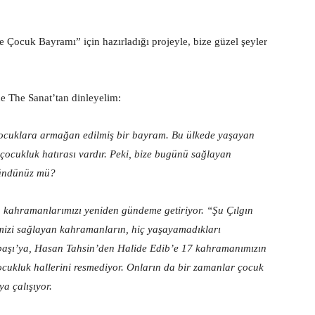
 Çocuk Bayramı” için hazırladığı projeyle, bize güzel şeyler
…
 de The Sanat’tan dinleyelim:
çocuklara armağan edilmiş bir bayram. Bu ülkede yaşayan
r çocukluk hatırası vardır. Peki, bize bugünü sağlayan
şündünüz mü?
n kahramanlarımızı yeniden gündeme getiriyor. “Şu Çılgın
imizi sağlayan kahramanların, hiç yaşayamadıkları
nbaşı’ya, Hasan Tahsin’den Halide Edib’e 17 kahramanımızın
çocukluk hallerini resmediyor. Onların da bir zamanlar çocuk
a çalışıyor.