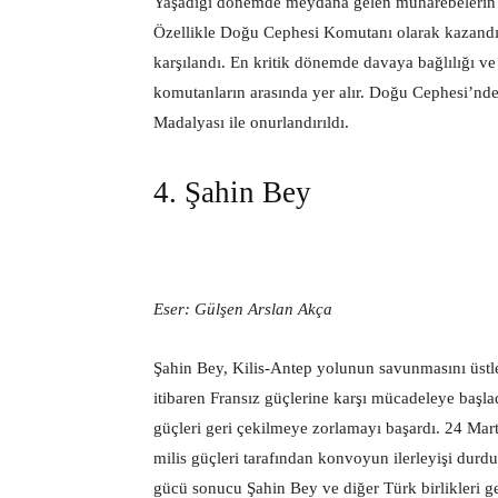
Yaşadığı dönemde meydana gelen muharebelerin n
Özellikle Doğu Cephesi Komutanı olarak kazandığı 
karşılandı. En kritik dönemde davaya bağlılığı ve v
komutanların arasında yer alır. Doğu Cephesi’nde g
Madalyası ile onurlandırıldı.
4. Şahin Bey
Eser: Gülşen Arslan Akça
Şahin Bey, Kilis-Antep yolunun savunmasını üstle
itibaren Fransız güçlerine karşı mücadeleye başla
güçleri geri çekilmeye zorlamayı başardı. 24 Mart
milis güçleri tarafından konvoyun ilerleyişi durdur
gücü sonucu Şahin Bey ve diğer Türk birlikleri g