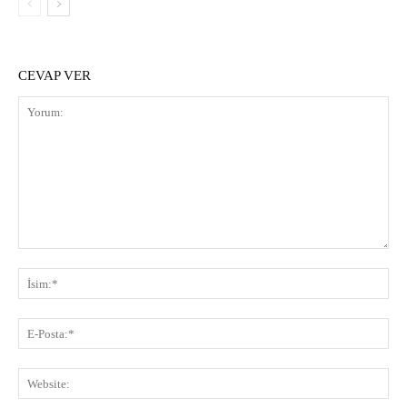
CEVAP VER
Yorum:
İsi
E-
Pos
Web