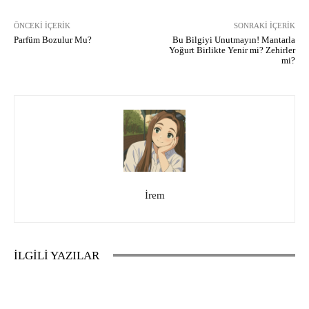
ÖNCEKI İÇERIK
SONRAKI İÇERIK
Parfüm Bozulur Mu?
Bu Bilgiyi Unutmayın! Mantarla
Yoğurt Birlikte Yenir mi? Zehirler
mi?
İrem
İLGİLİ YAZILAR