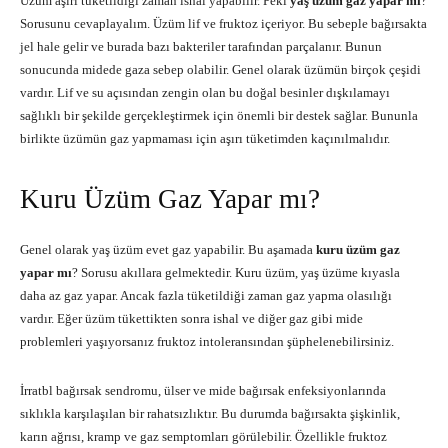
Üzüm aşırı tüketildiği zaman ishal yapabilir. Peki
yaş üzüm gaz yapar mı
?
Sorusunu cevaplayalım. Üzüm lif ve fruktoz içeriyor. Bu sebeple bağırsakta
jel hale gelir ve burada bazı bakteriler tarafından parçalanır. Bunun
sonucunda midede gaza sebep olabilir. Genel olarak üzümün birçok çeşidi
vardır. Lif ve su açısından zengin olan bu doğal besinler dışkılamayı
sağlıklı bir şekilde gerçekleştirmek için önemli bir destek sağlar. Bununla
birlikte üzümün gaz yapmaması için aşırı tüketimden kaçınılmalıdır.
Kuru Üzüm Gaz Yapar mı?
Genel olarak yaş üzüm evet gaz yapabilir. Bu aşamada
kuru üzüm gaz
yapar mı
? Sorusu akıllara gelmektedir. Kuru üzüm, yaş üzüme kıyasla
daha az gaz yapar. Ancak fazla tüketildiği zaman gaz yapma olasılığı
vardır. Eğer üzüm tükettikten sonra ishal ve diğer gaz gibi mide
problemleri yaşıyorsanız fruktoz intoleransından şüphelenebilirsiniz.
İrratbl bağırsak sendromu, ülser ve mide bağırsak enfeksiyonlarında
sıklıkla karşılaşılan bir rahatsızlıktır. Bu durumda bağırsakta şişkinlik,
karın ağrısı, kramp ve gaz semptomları görülebilir. Özellikle fruktoz