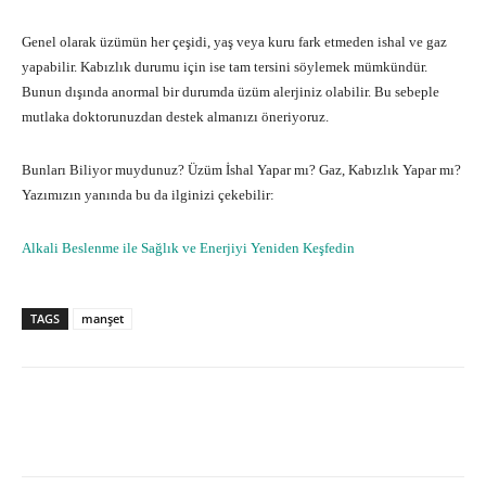
Genel olarak üzümün her çeşidi, yaş veya kuru fark etmeden ishal ve gaz
yapabilir. Kabızlık durumu için ise tam tersini söylemek mümkündür.
Bunun dışında anormal bir durumda üzüm alerjiniz olabilir. Bu sebeple
mutlaka doktorunuzdan destek almanızı öneriyoruz.
Bunları Biliyor muydunuz? Üzüm İshal Yapar mı? Gaz, Kabızlık Yapar mı?
Yazımızın yanında bu da ilginizi çekebilir:
Alkali Beslenme ile Sağlık ve Enerjiyi Yeniden Keşfedin
TAGS
manşet
Facebook
X
Pinterest
What