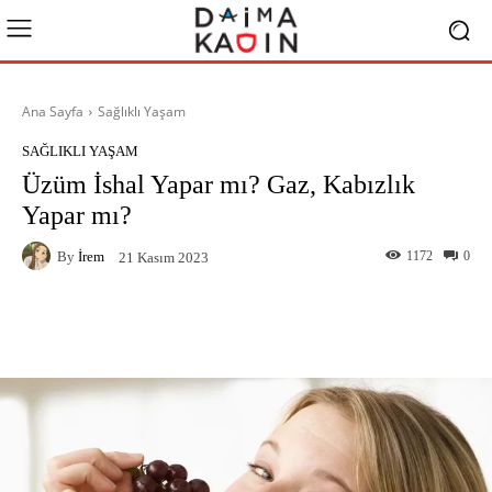
Ana Sayfa
Sağlıklı Yaşam
SAĞLIKLI YAŞAM
Üzüm İshal Yapar mı? Gaz, Kabızlık
Yapar mı?
By
İrem
1172
0
21 Kasım 2023
Facebook
X
Pinterest
What