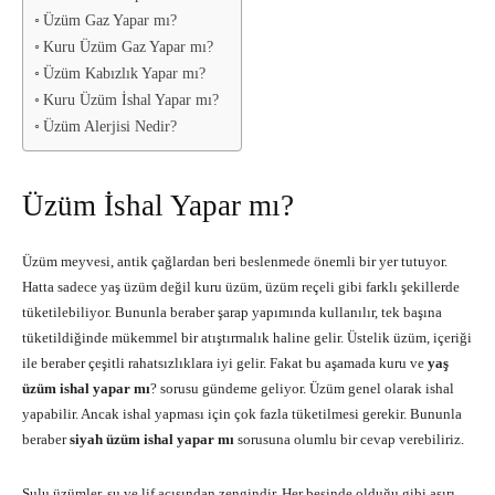
Üzüm Gaz Yapar mı?
Kuru Üzüm Gaz Yapar mı?
Üzüm Kabızlık Yapar mı?
Kuru Üzüm İshal Yapar mı?
Üzüm Alerjisi Nedir?
Üzüm İshal Yapar mı?
Üzüm meyvesi, antik çağlardan beri beslenmede önemli bir yer tutuyor.
Hatta sadece yaş üzüm değil kuru üzüm, üzüm reçeli gibi farklı şekillerde
tüketilebiliyor. Bununla beraber şarap yapımında kullanılır, tek başına
tüketildiğinde mükemmel bir atıştırmalık haline gelir. Üstelik üzüm, içeriği
ile beraber çeşitli rahatsızlıklara iyi gelir. Fakat bu aşamada kuru ve
yaş
üzüm ishal yapar mı
? sorusu gündeme geliyor. Üzüm genel olarak ishal
yapabilir. Ancak ishal yapması için çok fazla tüketilmesi gerekir. Bununla
beraber
siyah üzüm ishal yapar mı
sorusuna olumlu bir cevap verebiliriz.
Sulu üzümler, su ve lif açısından zengindir. Her besinde olduğu gibi aşırı