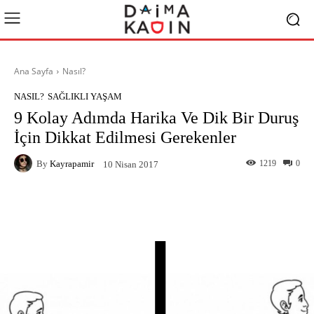
Ana Sayfa
Nasıl?
NASIL?
SAĞLIKLI YAŞAM
9 Kolay Adımda Harika Ve Dik Bir Duruş
İçin Dikkat Edilmesi Gerekenler
By
Kayrapamir
1219
0
10 Nisan 2017
Facebook
X
Pinterest
What