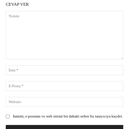
CEVAP VER
Yorum:
İsi
E-
Pos
Web
Ismimi, e-postamı ve web sitemi bir dahaki sefere bu tarayıcıya kaydet.