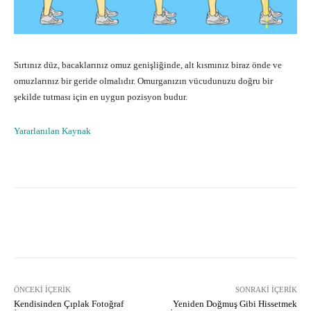
Sırtınız düz, bacaklarınız omuz genişliğinde, alt kısmınız biraz önde ve
omuzlarınız bir geride olmalıdır. Omurganızın vücudunuzu doğru bir
şekilde tutması için en uygun pozisyon budur.
Yararlanılan Kaynak
Facebook
X
Pinterest
What
ÖNCEKI İÇERIK
SONRAKI İÇERIK
Kendisinden Çıplak Fotoğraf
Yeniden Doğmuş Gibi Hissetmek