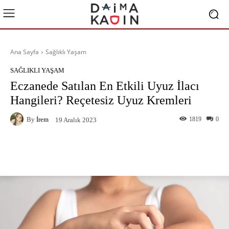
Ana Sayfa
Sağlıklı Yaşam
SAĞLIKLI YAŞAM
Eczanede Satılan En Etkili Uyuz İlacı
Hangileri? Reçetesiz Uyuz Kremleri
By
İrem
1819
0
19 Aralık 2023
Facebook
X
Pinterest
What