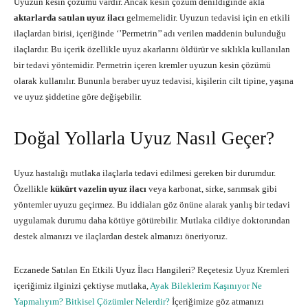
Uyuzun kesin çözümü vardır. Ancak kesin çözüm denildiğinde akla
aktarlarda satılan uyuz ilacı
gelmemelidir. Uyuzun tedavisi için en etkili
ilaçlardan birisi, içeriğinde ‘’Permetrin’’ adı verilen maddenin bulunduğu
ilaçlardır. Bu içerik özellikle uyuz akarlarını öldürür ve sıklıkla kullanılan
bir tedavi yöntemidir. Permetrin içeren kremler uyuzun kesin çözümü
olarak kullanılır. Bununla beraber uyuz tedavisi, kişilerin cilt tipine, yaşına
ve uyuz şiddetine göre değişebilir.
Doğal Yollarla Uyuz Nasıl Geçer?
Uyuz hastalığı mutlaka ilaçlarla tedavi edilmesi gereken bir durumdur.
Özellikle
kükürt vazelin uyuz ilacı
veya karbonat, sirke, sarımsak gibi
yöntemler uyuzu geçirmez. Bu iddiaları göz önüne alarak yanlış bir tedavi
uygulamak durumu daha kötüye götürebilir. Mutlaka cildiye doktorundan
destek almanızı ve ilaçlardan destek almanızı öneriyoruz.
Eczanede Satılan En Etkili Uyuz İlacı Hangileri? Reçetesiz Uyuz Kremleri
içeriğimiz ilginizi çektiyse mutlaka,
Ayak Bileklerim Kaşınıyor Ne
Yapmalıyım? Bitkisel Çözümler Nelerdir?
İçeriğimize göz atmanızı