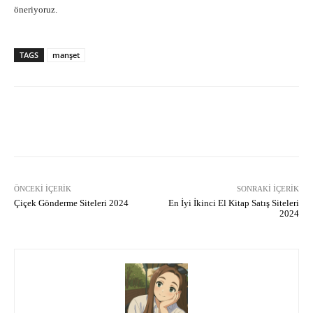
öneriyoruz.
TAGS
manşet
Facebook
X
Pinterest
What
ÖNCEKI İÇERIK
SONRAKI İÇERIK
Çiçek Gönderme Siteleri 2024
En İyi İkinci El Kitap Satış Siteleri
2024