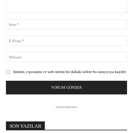
Yorum:
İsi
E-
Pos
Web
Ismimi, e-postamı ve web sitemi bir dahaki sefere bu tarayıcıya kaydet.
- Advertisement -
SON YAZILAR