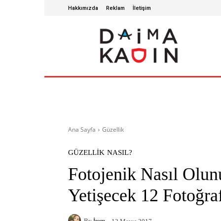
Hakkımızda
Reklam
İletişim
ANA SAYFA
SAĞLIKLI YAŞAM
GÜZ
Ana Sayfa
Güzellik
GÜZELLIK
NASIL?
Fotojenik Nasıl Olun
Yetişecek 12 Fotoğra
By
İrem