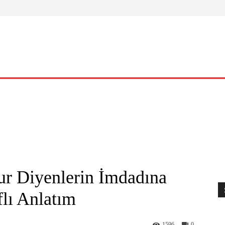
ELLIK
YAŞAM
O KADIN
NASIL?
KÜLTÜR – SANAT
ur Diyenlerin İmdadına
flı Anlatım
1596
0