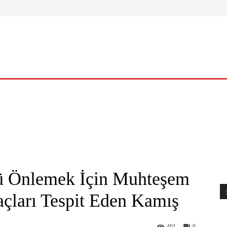
ELLIK
YAŞAM
O KADIN
NASIL?
KÜLTÜR – SANAT
zü Önlemek İçin Muhteşem
açları Tespit Eden Kamış
401
0