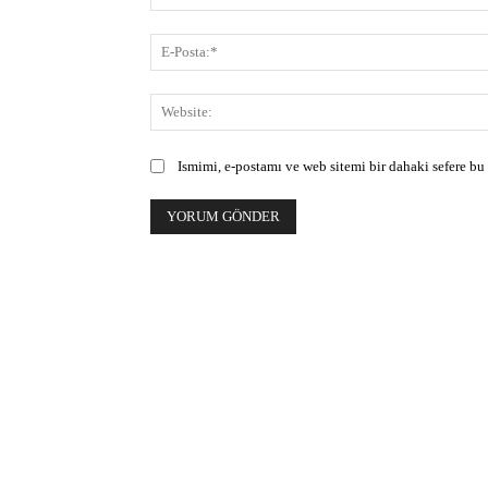
Ismimi, e-postamı ve web sitemi bir dahaki sefere bu