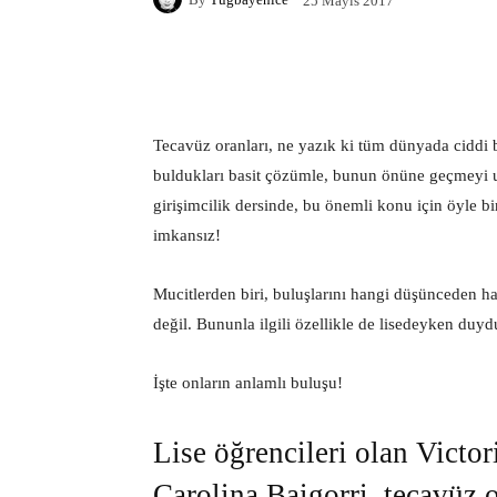
25 Mayıs 2017
Facebook
X
Pintere
Tecavüz oranları, ne yazık ki tüm dünyada ciddi 
buldukları basit çözümle, bunun önüne geçmeyi um
girişimcilik dersinde, bu önemli konu için öyle bir
imkansız!
Mucitlerden biri, buluşlarını hangi düşünceden ha
değil. Bununla ilgili özellikle de lisedeyken duyd
İşte onların anlamlı buluşu!
Lise öğrencileri olan Victo
Carolina Baigorri, tecavüz ol