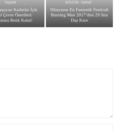
YAŞAM
KÜLTÜR - SANAT
aşayan Kadınlar İçin
Dünyanın En Fantastik Festivali
l Çevre Önerileri:
Burning Man 2017’den 29 Sıra
ınıza Renk Katın!
Dışı Kare
İsim:*