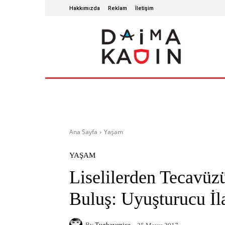
Hakkımızda
Reklam
İletişim
ANA SAYFA
SAĞLIKLI YAŞAM
GÜZ
Ana Sayfa
Yaşam
YAŞAM
Liselilerden Tecavü
Buluş: Uyuşturucu İl
By
Tugbayenice