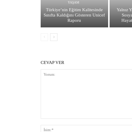
YAŞAM
Türkiye’nin Eğitim Kalitesinde
Yalnız Y
Sınıfta Kaldığını Gösteren Unicef
Sosya
Raporu
Hayat
CEVAP VER
Yorum: