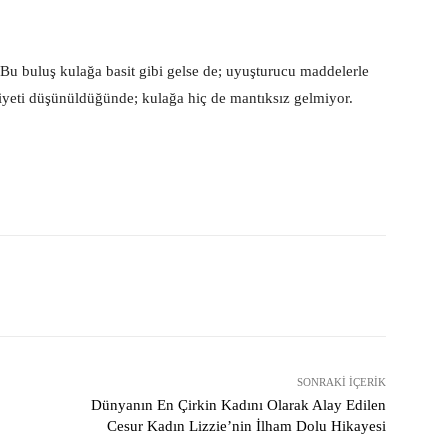
. Bu buluş kulağa basit gibi gelse de; uyuşturucu maddelerle
diyeti düşünüldüğünde; kulağa hiç de mantıksız gelmiyor.
X
Pinterest
WhatsApp
SONRAKI İÇERIK
Dünyanın En Çirkin Kadını Olarak Alay Edilen
Cesur Kadın Lizzie’nin İlham Dolu Hikayesi