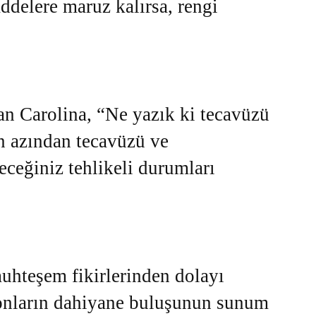
delere maruz kalırsa, rengi
an Carolina, “Ne yazık ki tecavüzü
n azından tecavüzü ve
ceğiniz tehlikeli durumları
muhteşem fikirlerinden dolayı
a onların dahiyane buluşunun sunum