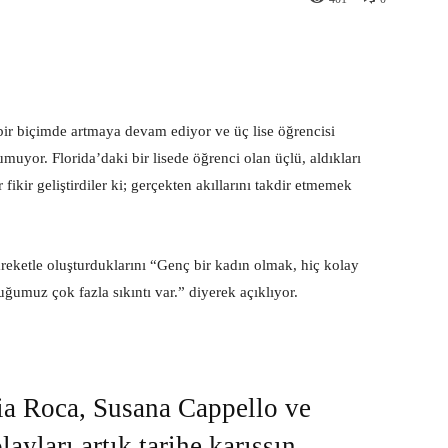
st
WhatsApp
bir biçimde artmaya devam ediyor ve üç lise öğrencisi
uyor. Florida’daki bir lisede öğrenci olan üçlü, aldıkları
 fikir geliştirdiler ki; gerçekten akıllarını takdir etmemek
reketle oluşturduklarını “Genç bir kadın olmak, hiç kolay
uğumuz çok fazla sıkıntı var.” diyerek açıklıyor.
ria Roca, Susana Cappello ve
ayları artık tarihe karışsın