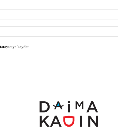
E-
Posta:*
Website:
 tarayıcıya kaydet.