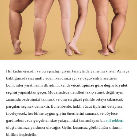
Her kadın eşsizdir ve bu eşsizliği giyim tarzıyla da yansıtmak ister. Aynaya
baktığınızda sizi mutlu eden, kendinizi iyi ve özgüvenli hissettiren
kombinler yaratmanın ilk adımı, kendi
vücut tipinize göre doğru kıyafet
seçimi
yapmaktan geçer. Moda sadece trendleri takip etmek değil, aynı
zamanda bedenimizi tanımak ve onu en güzel şekilde ortaya çıkaracak
parçaları seçmek demektir. Bu rehberde, farklı vücut tiplerini detaylıca
inceleyecek, her birine uygun giyim önerilerini sunacak ve böylece
gardırobunuzda gerçekten size yakışan, sizi tamamlayan bir
stil rehberi
oluşturmanıza yardımcı olacağız. Gelin, kusursuz görünümün sırlarını
birlikte keşfedelim!