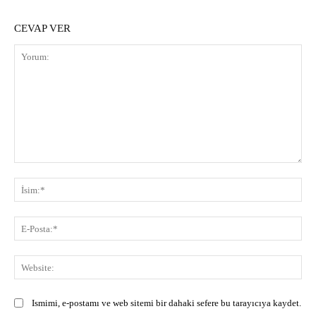
CEVAP VER
Yorum:
İsi
E-
Pos
Web
Ismimi, e-postamı ve web sitemi bir dahaki sefere bu tarayıcıya kaydet.