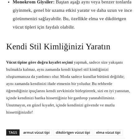
Monokrom Giysiler:
Baştan aşağı aynı veya benzer tonlarda
giyinmek, genel bir uzama etkisi yaratır ve daha uzun ve ince
görünmenizi sağlayabilir. Bu, özellikle elma ve dikdörtgen
vücut tipleri için faydalı olabilir.
Kendi Stil Kimliğinizi Yaratın
Vücut tipine göre doğru kıyafet seçimi
yapmak, sadece size yakışanı
bulmakla kalmaz, aynı zamanda kendi kişisel stil kimliğinizi
oluşturmanıza da yardımcı olur. Moda sadece kurallar bütünü değildir;
aynı zamanda kendinizi ifade etmenin bir yoludur. Bu rehberde
öğrendiğiniz ipuçlarını kendi zevkinizle birleştirerek, sizi en iyi yansıtan,
içinde kendinizi harika hissettiğiniz bir gardırop yaratabilirsiniz.
Unutmayın, en güzel kıyafet, içinde kendinizi güvende ve mutlu
hissettiğinizdir!
TAGS
armut vücut tipi
dikdörtgen vücut tipi
elma vücut tipi