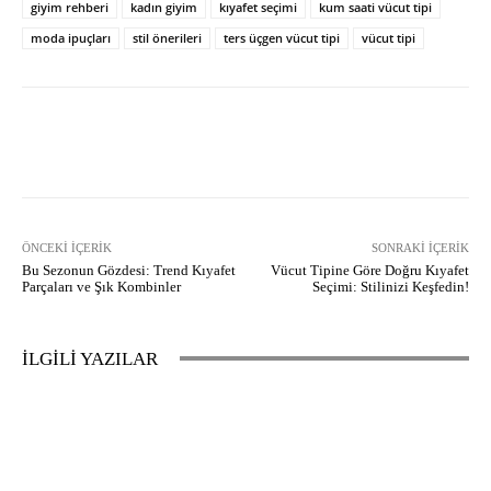
giyim rehberi
kadın giyim
kıyafet seçimi
kum saati vücut tipi
moda ipuçları
stil önerileri
ters üçgen vücut tipi
vücut tipi
Facebook
X
Pinterest
What
ÖNCEKI İÇERIK
SONRAKI İÇERIK
Bu Sezonun Gözdesi: Trend Kıyafet
Vücut Tipine Göre Doğru Kıyafet
Parçaları ve Şık Kombinler
Seçimi: Stilinizi Keşfedin!
İLGİLİ YAZILAR