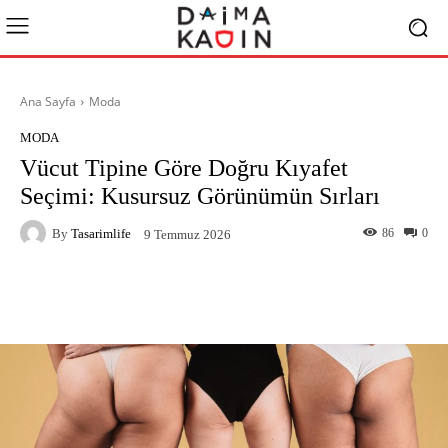
Ana Sayfa
Moda
MODA
Vücut Tipine Göre Doğru Kıyafet
Seçimi: Kusursuz Görünümün Sırları
By
Tasarimlife
86
0
9 Temmuz 2026
Facebook
X
Pinterest
What