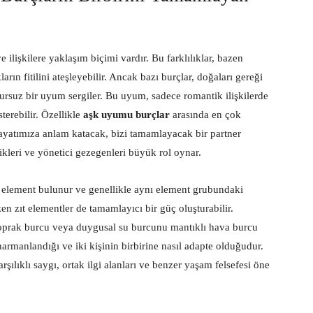
e ilişkilere yaklaşım biçimi vardır. Bu farklılıklar, bazen
ın fitilini ateşleyebilir. Ancak bazı burçlar, doğaları gereği
sursuz bir uyum sergiler. Bu uyum, sadece romantik ilişkilerde
terebilir. Özellikle
aşk uyumu burçlar
arasında en çok
ayatımıza anlam katacak, bizi tamamlayacak bir partner
elikleri ve yönetici gezegenleri büyük rol oynar.
 element bulunur ve genellikle aynı element grubundaki
en zıt elementler de tamamlayıcı bir güç oluşturabilir.
 toprak burcu veya duygusal su burcunu mantıklı hava burcu
harmanlandığı ve iki kişinin birbirine nasıl adapte olduğudur.
rşılıklı saygı, ortak ilgi alanları ve benzer yaşam felsefesi öne