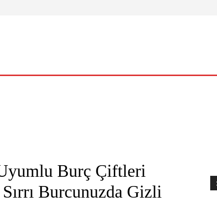
ELLIK
YAŞAM
O KADIN
NASIL?
KÜLTÜR – SANAT
Uyumlu Burç Çiftleri
n Sırrı Burcunuzda Gizli