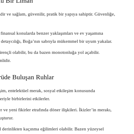
lu Bir Liman
dir ve sağlam, güvenilir, pratik bir yapıya sahiptir. Güvenliğe,
 finansal konularda benzer yaklaşımları ve ev yaşamına
ın detaycılığı, Boğa’nın sabrıyla mükemmel bir uyum yakalar.
rençli olabilir, bu da bazen monotonluğa yol açabilir.
lidir.
prüde Buluşan Ruhlar
işim, entelektüel merak, sosyal etkileşim konusunda
iyle birbirlerini etkilerler.
 ve yeni fikirler etrafında döner ilişkileri. İkizler’in merakı,
uşturur.
 derinlikten kaçınma eğilimleri olabilir. Bazen yüzeysel