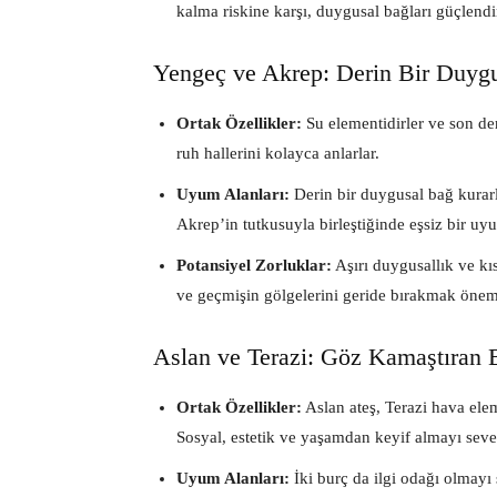
kalma riskine karşı, duygusal bağları güçlen
Yengeç ve Akrep: Derin Bir Duygu
Ortak Özellikler:
Su elementidirler ve son der
ruh hallerini kolayca anlarlar.
Uyum Alanları:
Derin bir duygusal bağ kurarla
Akrep’in tutkusuyla birleştiğinde eşsiz bir uy
Potansiyel Zorluklar:
Aşırı duygusallık ve kıs
ve geçmişin gölgelerini geride bırakmak öneml
Aslan ve Terazi: Göz Kamaştıran 
Ortak Özellikler:
Aslan ateş, Terazi hava eleme
Sosyal, estetik ve yaşamdan keyif almayı sever
Uyum Alanları:
İki burç da ilgi odağı olmayı