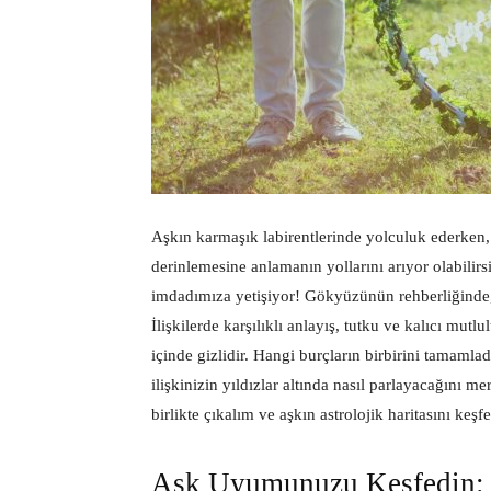
Aşkın karmaşık labirentlerinde yolculuk ederken,
derinlemesine anlamanın yollarını arıyor olabilirsi
imdadımıza yetişiyor! Gökyüzünün rehberliğind
İlişkilerde karşılıklı anlayış, tutku ve kalıcı mut
içinde gizlidir. Hangi burçların birbirini tamamlad
ilişkinizin yıldızlar altında nasıl parlayacağını 
birlikte çıkalım ve aşkın astrolojik haritasını keşf
Aşk Uyumunuzu Keşfedin: B