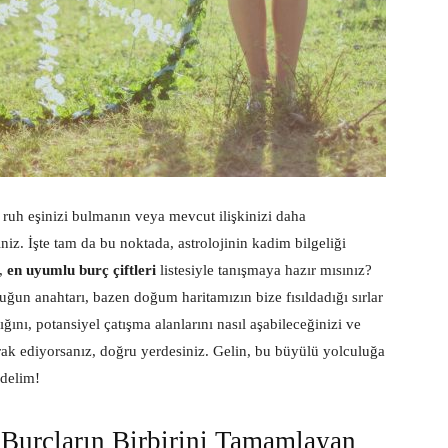
 ruh eşinizi bulmanın veya mevcut ilişkinizi daha
niz. İşte tam da bu noktada, astrolojinin kadim bilgeliği
e,
en uyumlu burç çiftleri
listesiyle tanışmaya hazır mısınız?
luluğun anahtarı, bazen doğum haritamızın bize fısıldadığı sırlar
ığını, potansiyel çatışma alanlarını nasıl aşabileceğinizi ve
merak ediyorsanız, doğru yerdesiniz. Gelin, bu büyülü yolculuğa
edelim!
urçların Birbirini Tamamlayan