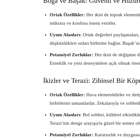
Boğa ve Başak: Güvenli ve Huzur
Ortak Özellikler:
Her ikisi de toprak elementi
istikrara ve konfora önem verirler.
Uyum Alanları:
Ortak değerleri paylaşmaları,
düşkünlükleri onları birbirine bağlar. Başak’
Potansiyel Zorluklar:
Her ikisi de değişime di
Esneklik ve yeni deneyimlere açık olmak önem
İkizler ve Terazi: Zihinsel Bir Kö
Ortak Özellikler:
Hava elementidirler ve ilet
birbirlerini tamamlarlar. Zekalarıyla ve sohbetler
Uyum Alanları:
Bol sohbet, kültürel etkinlikler
Terazi’nin denge arayışıyla güzel bir sentez ol
Potansiyel Zorluklar:
Kararsızlık ve duygusal