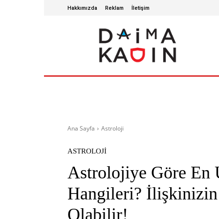
Hakkımızda
Reklam
İletişim
ANA SAYFA
SAĞLIKLI YAŞAM
GÜZ
Ana Sayfa
Astroloji
ASTROLOJI
Astrolojiye Göre En 
Hangileri? İlişkinizi
Olabilir!