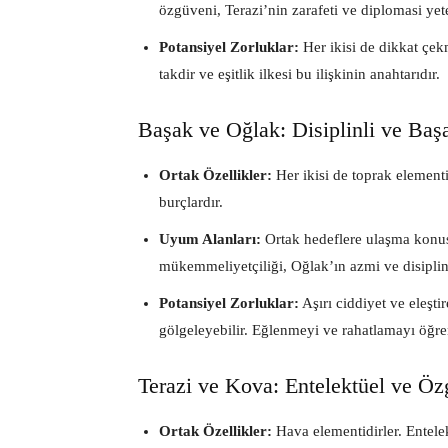
özgüveni, Terazi’nin zarafeti ve diplomasi yet
Potansiyel Zorluklar:
Her ikisi de dikkat çekm
takdir ve eşitlik ilkesi bu ilişkinin anahtarıdır.
Başak ve Oğlak: Disiplinli ve Başa
Ortak Özellikler:
Her ikisi de toprak elementi
burçlardır.
Uyum Alanları:
Ortak hedeflere ulaşma konusu
mükemmeliyetçiliği, Oğlak’ın azmi ve disiplini
Potansiyel Zorluklar:
Aşırı ciddiyet ve eleştir
gölgeleyebilir. Eğlenmeyi ve rahatlamayı öğr
Terazi ve Kova: Entelektüel ve Öz
Ortak Özellikler:
Hava elementidirler. Entelek