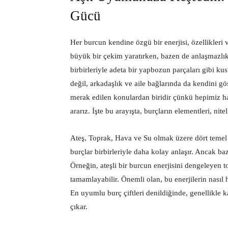
Gücü
Her burcun kendine özgü bir enerjisi, özellikleri v
büyük bir çekim yaratırken, bazen de anlaşmazlıklar
birbirleriyle adeta bir yapbozun parçaları gibi ku
değil, arkadaşlık ve aile bağlarında da kendini gös
merak edilen konulardan biridir çünkü hepimiz h
ararız. İşte bu arayışta, burçların elementleri, nit
Ateş, Toprak, Hava ve Su olmak üzere dört temel
burçlar birbirleriyle daha kolay anlaşır. Ancak baz
Örneğin, ateşli bir burcun enerjisini dengeleyen
tamamlayabilir. Önemli olan, bu enerjilerin nasıl 
En uyumlu burç çiftleri denildiğinde, genellikle ka
çıkar.