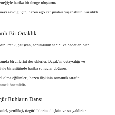
eneğiyle harika bir denge oluşturur.
eyi sevdiği için, bazen ego çatışmaları yaşanabilir. Karşılıklı
rılı Bir Ortaklık
dir. Pratik, çalışkan, sorumluluk sahibi ve hedefleri olan
nda birbirlerini desteklerler. Başak’ın detaycılığı ve
yle birleştiğinde harika sonuçlar doğurur.
el olma eğilimleri, bazen ilişkinin romantik tarafını
enmek önemlidir.
gür Ruhların Dansı
tüel, yenilikçi, özgürlüklerine düşkün ve sosyaldirler.