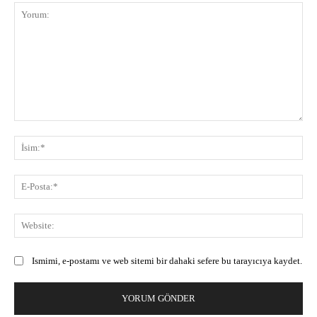
Yorum:
İsi
E-
Pos
Web
Ismimi, e-postamı ve web sitemi bir dahaki sefere bu tarayıcıya kaydet.