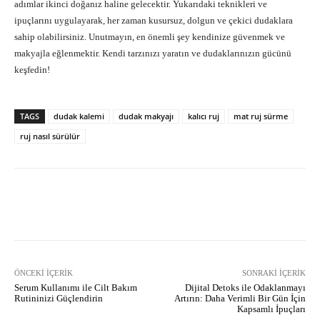
adımlar ikinci doğanız haline gelecektir. Yukarıdaki teknikleri ve
ipuçlarını uygulayarak, her zaman kusursuz, dolgun ve çekici dudaklara
sahip olabilirsiniz. Unutmayın, en önemli şey kendinize güvenmek ve
makyajla eğlenmektir. Kendi tarzınızı yaratın ve dudaklarınızın gücünü
keşfedin!
TAGS
dudak kalemi
dudak makyajı
kalıcı ruj
mat ruj sürme
ruj nasıl sürülür
Facebook
X
Pinterest
What
ÖNCEKI İÇERIK
SONRAKI İÇERIK
Serum Kullanımı ile Cilt Bakım
Dijital Detoks ile Odaklanmayı
Rutininizi Güçlendirin
Artırın: Daha Verimli Bir Gün İçin
Kapsamlı İpuçları