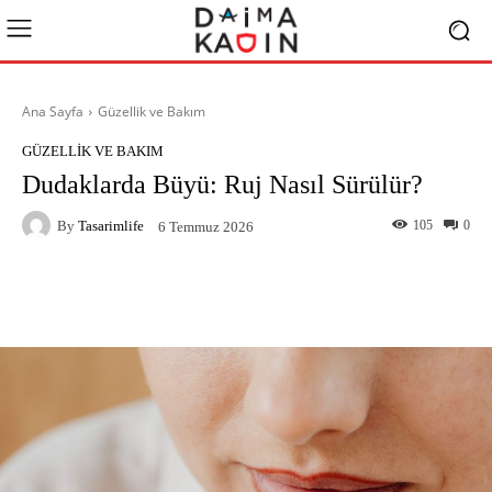
Ana Sayfa
Güzellik ve Bakım
GÜZELLIK VE BAKIM
Dudaklarda Büyü: Ruj Nasıl Sürülür?
By
Tasarimlife
105
0
6 Temmuz 2026
Facebook
X
Pinterest
What